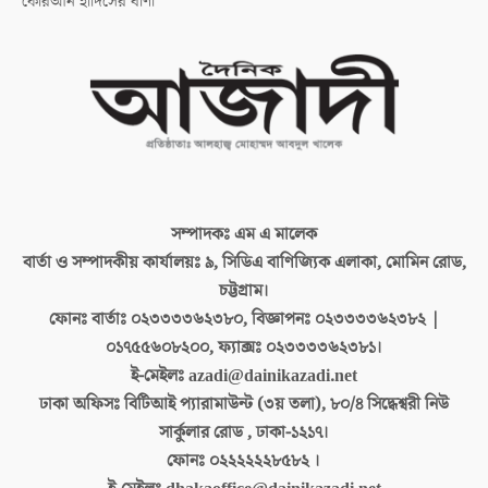
কোরআন হাদিসের বাণী
সম্পাদকঃ
এম এ মালেক
বার্তা ও সম্পাদকীয় কার্যালয়ঃ
৯, সিডিএ বাণিজ্যিক এলাকা, মোমিন রোড,
চট্টগ্রাম।
ফোনঃ বার্তাঃ
০২৩৩৩৩৬২৩৮০, বিজ্ঞাপনঃ ০২৩৩৩৩৬২৩৮২ |
০১৭৫৫৬০৮২০০, ফ্যাক্সঃ ০২৩৩৩৩৬২৩৮১।
ই-মেইলঃ
azadi@dainikazadi.net
ঢাকা অফিসঃ
বিটিআই প্যারামাউন্ট (৩য় তলা), ৮০/৪ সিদ্ধেশ্বরী নিউ
সার্কুলার রোড , ঢাকা-১২১৭।
ফোনঃ
০২২২২২২৮৫৮২ ।