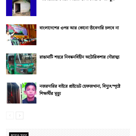
বাংলাদেশের ওপর আর কোনো তাঁবেদারি চলবে না
রাঙামাটি শহরে নিবন্ধনবিহীন অটোরিকশার দৌরাত্ম্য
নজরদারির বাইরে প্রাইভেট হেফজখানা, বিদ্যুৎস্পৃষ্টে
শিক্ষার্থীর মৃত্যু
আরও খবর