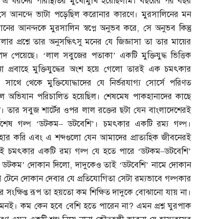
কই এ ধরনের পরিস্থিতির মুখোমুখি হয়েছিলাম। বছরের পর বছর
আনন্দ সে আনন্দে ভাটা পড়েছিল করোনার কারণে। মুরসালিনের মন
্ঠানের আনন্দকে মুরসালিন স্বপ্নে অনুভব করে
,
সে অনুভব কিন্তু
ার প্রশ্নে তার অনুসন্ধিৎসু মনের যে জিজ্ঞাসা তা তার মায়ের
স্বাদ পেয়েছে। ‘লাল সবুজের পতাকা’ একটি মুক্তিযুদ্ধ ভিত্তিক
প্রবাহে মুক্তিযুদ্ধের অংশ হয়ে গেলো তারই এক চমৎকার
সাথে থেকে মুক্তিযোদ্ধাদের যে নির্ভরযাগ্য সোর্সে পরিণত
সফল অভিযান পরিচালিত হয়েছিল। শেষমেষ পাকহানাদের কাছে
। তার সবুজ শার্টের ওপর লাল রক্তের ছটা যেন বাংলাদেশেরই
্বশেষ গল্প ‘ডটকম
–
ডটবেশি’। চমৎকার একটি রম্য গল্প।
্যবহার করি এবং এ শব্দগুলো যেন আমাদের প্রাত্যহিক জীবনেরই
েই চমৎকার একটি রম্য গল্প যে হতে পারে ‘ডটকম
–
ডটবেশি’
রী ডটকম’ দোকান দিলো
,
দাদুকেও তাই ‘ডটবেশি’ নামে দোকান
গ টেনে দোকান দেবার যে প্রতিযোগিতা সেটা রম্যভাবে গল্পকার
ের সংক্ষিপ্ত রূপ তা হয়তো কম শিক্ষিত দাদুকে বোঝানো যায় না।
 এমনই। কম কেন হবে বেশি হতে পারেন না
?
এমন প্রশ্ন ঘুরপাক