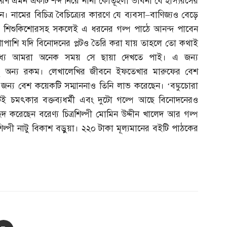
রণ এমন একটি শব্দ নিয়ে নানা কৌতূহলী ভাবনা যে হাস্যরসের
নামের বিচিত্র বৈচিত্র্যের কারণে যে ব্যবসা
–
বাণিজ্যও বেড়ে
ন। শিশুকিশোরসহ সকলেই এ ধরনের গল্প পাঠে আনন্দ পাবেন
 পাশাপাশি যদি বিনোদনের প্লটও তৈরি করা যায় তাহলে তো কথাই
মধ্যে আমরা অনেক সময় সে ছায়া দেখতে পাই। এ জন্য
ু অন্য রকম। লেখালেখির জীবনে ইফতেখার মারুফের বেশ
জন্য বেশ কয়েকটি সম্মাননাও তিনি লাভ করেছেন। ‘বঙ্কুচোরা
কটিই চমৎকার বক্তব্যধর্মী এবং দুটো গল্পে আছে বিনোদনেরও
ছদ করেছেন বরেণ্য চিত্রশিল্পী মোমিন উদ্দীন খালেদ আর গল্প
রশিল্পী নাটু বিকাশ বড়ুয়া। ২২০ টাকা মূল্যমানের বইটি পাঠকের