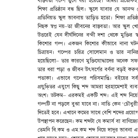
বাস্তবতা গল্পে তুলে ধরা হয়েছে। আমরা প্রত্যে
শিক্ষা প্রতিষ্ঠান বন্ধ ছিল। স্কুলে যাবার যে 
প্রতিনিয়ত স্কুল ভাবনায় তাড়িত হতো। শিক্ষা প্রতিষ
নিছক স্বপ্ন নয়
–
তা জীবনের বাস্তবতা। আর স্কুল খোল
উত্তরেই যেন দীর্ঘদিনের বন্দী দশা থেকে মুক্তির 
কিশোর গল্প। একজন কিশোর কীভাবে নানা ঘটনা 
চিত্রায়ন। গল্পের চরিত্র সোলেমান ও তার নানির 
হয়েছিলো
–
তার কারণে মুক্তিযোদ্ধাদের অনেক 
তার ধরা পড়া ও জীবন উৎসর্গের বর্ণনা বড়ই করুণ
পতাকা। এভাবে গল্পের পরিসমাপ্তি। বইয়ের সর
প্রযু্‌কি্তর এযুগে কিছু শব্দ আমরা হরহামেশাই ব
অংশ। ডটকম
–
এরকমই একটি শব্দ। এই শব্দ নিয়
গল্পটি না পড়লে বুঝা যাবে না। নাতি কেন ‘চৌধু
দিতেই হবে। এখানে কমের সাথে বেশি শব্দের প্রয়ো
উপস্থাপন করেছেন। কম শব্দটা যে কমার্স বা বাণিজ্য
তেমনি বি
.
কম ও এম
.
কম শব্দ নিয়ে দাদুর ভাবনা