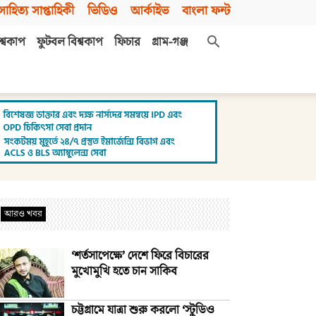
সাহিত্য সাপ্তাহিকী
ভিডিও
আর্কাইভ
বাংলা ফন্ট
শ্বকাপ
ফুটবল বিশ্বকাপ
ফিচার
গ্রাম-গঞ্জ
আরও খবর
‘শর্তসাপেক্ষে’ দেশে ফিরে বিচারের
মুখোমুখি হতে চান সাকিব
চট্টগ্রামে যাত্রা শুরু করলো ‘স্টুডিও