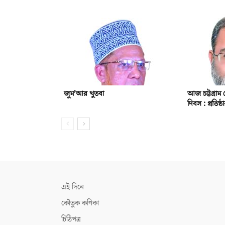
জুম’আর খুতবা
আজ চট্টগ্রাম 
দিবস : প্রতিষ
এই দিনে
কৌতুক কণিকা
চিঠিপত্র