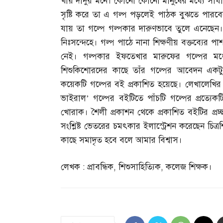
খায় দাদুর মনে। কোনো কোনো মানুষের মধ্যে সাধা
সৃষ্টি করে তা এ গল্প পড়লেই পাঠক বুঝতে পারবেন। 
যায় তা গল্পে গল্পকার দারুণভাবে তুলে এনেছে
নিঃসন্দেহে। গল্প পাঠে নানা শিক্ষণীয় বক্তব্যের
নেই। গল্পকার ইফতেখার মারুফের গল্পের 
শিশুকিশোরদের কাছে তাঁর গল্পের আবেদন একট
কয়েকটি গল্পের বই প্রকাশিত হয়েছে। লেখালেখির 
ভাইরাল’ গল্পের বইটিতে পাঁচটি গল্পের প্রত্যে
খোরাক। শৈলী প্রকাশন থেকে প্রকাশিত বইটির প্রচ্
সংশ্লিষ্ট ভেতরের চমৎকার ইলাস্ট্রেশন করেছেন চিত্
কাছে সমাদৃত হবে বলে আমার বিশ্বাস।
লেখক
:
প্রাবন্ধিক
,
শিশুসাহিত্যিক
,
কলেজ শিক্ষক।