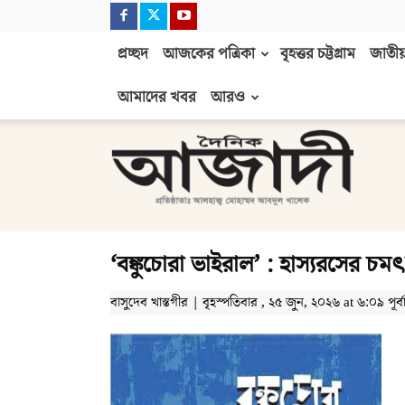
প্রচ্ছদ
আজকের পত্রিকা
বৃহত্তর চট্টগ্রাম
জাতীয়
আমাদের খবর
আরও
দৈনিক
আজাদী
‘বঙ্কুচোরা ভাইরাল’ : হাস্যরসের চ
বাসুদেব খাস্তগীর | বৃহস্পতিবার , ২৫ জুন, ২০২৬ at ৬:০৯ পূর্বাহ