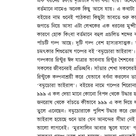
এক ধরনের স্বকীয় দৃষ্টিভঙ্গি লক্ষ্য করা যায়। 
বর্তমানে নামেও অনেক কিছু আসে যায়। এ কথাটা প
বইয়ের নাম শুনেই পাঠকরা কিছুটা ভাবতে শুরু
জগতে নিয়ে আসা এটা লেখকের এক ধরনের মুন্সীয়া
কারণে হোক কিংবা বর্তমানে বহুল প্রচলিত শব্দ
পাঁচটি গল্প আছে। দুটি গল্প বেশ হাস্যরসাত্মক
চমৎকার শিশুতোষ গল্পের বই ‘বঙ্কুচোরা ভাইরাল’। গল
গল্পকার রিন্টুর ঈদ যাত্রার ভাবনায় রিন্টুর শৈশবে
সকলের জীবনেরই প্রতিচ্ছবি। সাঁতার শেখা সকলের
রিন্টুকে কল্পনাশ্রয়ী করে যেভাবে বর্ণনা করলেন ত
‘বঙ্কুচোরা ভাইরাল’। বইয়ের নামে গল্পের শিরোন
৯৯৯ এ কল দেয়া মানে কোনো বিপদ থেকে উদ্ধার 
জনরোষ থেকে বাঁচতে কীভাবে ৯৯৯ এ কল দিয়ে লা
তুলে এনেছেন। বঙ্কুচোরাকে পুলিশ উদ্ধার করে
ভাইরাল হয়েছে শুনে তার যেন আনন্দের সীমা ন
ভালো লাগবেই। ‘মুরসালিন আবার স্কুলে যাবে’