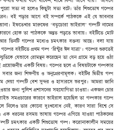
অনেকে কথায় কথায় বলে থাকেন
,‘
নামে কিবা আসে যায়।’ আসলে
ুরো সত্য না হলেও কিছুটা সত্য বটে। তাঁর শিশুতোষ গল্পের
 করেন। বই পড়ার আগে বই সম্পর্কে পাঠককে এই যে ভাবনার
না। ইফতেখার মারুফের ‘বঙ্কুচোরা ভাইরাল’ গল্পটি নামের
ের কারণে হোক তা পাঠককে অন্তত পড়তে ভাবায়। বইটিতে মোট
। আর তিনটি গল্পের মধ্যেও চমৎকার বক্তব্য আছে। বলা যায়
্পের বইটিতে প্রথম গল্প ‘রিন্টুর ঈদ যাত্রা’। গল্পের শুরুতেই
র স্মৃতিকে যেভাবে রোমন্থন করেছেন তা যেন গ্রামে বড় হয়ে ওঠা
ই প্রয়োজনীয় একটি বিষয়। গল্পের ছলে এ বিষয়টাকে গল্পকার
া সবার জন্য শিক্ষণীয় ও অনুপ্রেরণামূলক। বইটির দ্বিতীয় গল্প
াম দেয়া গল্পটি বেশ সুন্দর ও হাস্যরসে ভরপুর। আমরা জানি
হওয়ার জন্য পুলিশ প্রশাসনের সহযোগিতা চাওয়া। একজন চোর
ইভ সমপ্রচারের কারণে ভাইরাল হয়েছিল তা গল্পকার গল্পে
 জেলে নিলেও তার কোনো দুঃখবোধ নেই
,
কারণ সারা বিশ্বে সে
েই। এক ধরনের রসময় ভাষায় গল্পের এগিয়ে যাওয়া পাঠকদের
 গল্পটি চমৎকার একটি শিশুতোষ গল্প। করোনাকালীন সময়ের