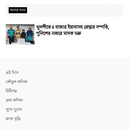
আরও খবর
খুলশীতে ৪ হাজার ইয়াবাসহ গ্রেপ্তার দম্পতি,
পুলিশের নজরে মাদক চক্র
এই দিনে
কৌতুক কণিকা
চিঠিপত্র
তথ্য কণিকা
সুখে দুঃখে
হৃদয় বৃত্তি