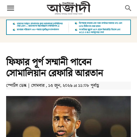
ফিফার পূর্ণ সম্মানী পাবেন
সোমালিয়ান রেফারি আরতান
স্পোর্টস ডেস্ক | সোমবার , ১৫ জুন, ২০২৬ at ১১:০৮ পূর্বাহ্ণ