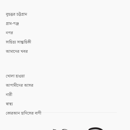
বৃহত্তর চট্টগ্রাম
গ্রাম-গঞ্জ
নগর
সাহিত্য সাপ্তাহিকী
আমাদের খবর
খোলা হাওয়া
আগামীদের আসর
নারী
স্বাস্থ্য
কোরআন হাদিসের বাণী