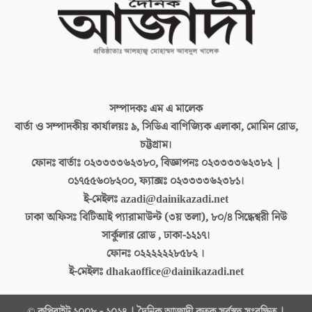
সম্পাদকঃ
এম এ মালেক
বার্তা ও সম্পাদকীয় কার্যালয়ঃ
৯, সিডিএ বাণিজ্যিক এলাকা, মোমিন রোড,
চট্টগ্রাম।
ফোনঃ বার্তাঃ
০২৩৩৩৩৬২৩৮০, বিজ্ঞাপনঃ ০২৩৩৩৩৬২৩৮২ |
০১৭৫৫৬০৮২০০, ফ্যাক্সঃ ০২৩৩৩৩৬২৩৮১।
ই-মেইলঃ
azadi@dainikazadi.net
ঢাকা অফিসঃ
বিটিআই প্যারামাউন্ট (৩য় তলা), ৮০/৪ সিদ্ধেশ্বরী নিউ
সার্কুলার রোড , ঢাকা-১২১৭।
ফোনঃ
০২২২২২২৮৫৮২ ।
ই-মেইলঃ
dhakaoffice@dainikazadi.net
© কপিরাইট ২০০৮ - ২০২৪ | দৈনিক আজাদী কতৃক সর্বস্বত্ব সংরক্ষিত |