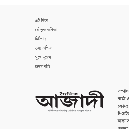
এই দিনে
কৌতুক কণিকা
চিঠিপত্র
তথ্য কণিকা
সুখে দুঃখে
হৃদয় বৃত্তি
সম্পা
বার্তা
ফোনঃ ব
ই-মেই
ঢাকা 
ফোনঃ