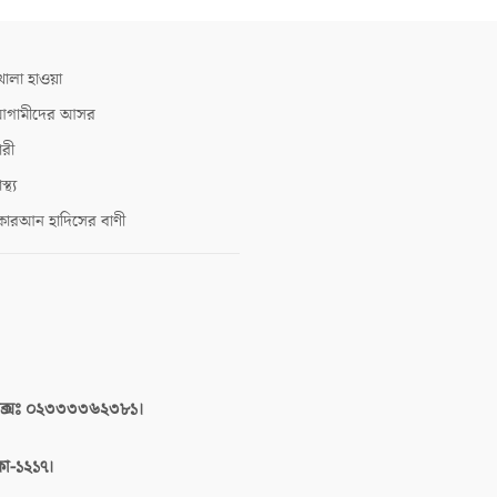
োলা হাওয়া
গামীদের আসর
ারী
াস্থ্য
োরআন হাদিসের বাণী
াক্সঃ ০২৩৩৩৩৬২৩৮১।
াকা-১২১৭।