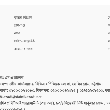
বৃহত্তর চট্টগ্রাম
খ
গ্রাম-গঞ্জ
আ
নগর
ন
সাহিত্য সাপ্তাহিকী
স্ব
আমাদের খবর
ক
দকঃ
এম এ মালেক
 ও সম্পাদকীয় কার্যালয়ঃ
৯, সিডিএ বাণিজ্যিক এলাকা, মোমিন রোড, চট্টগ্রাম।
ার্তাঃ
০২৩৩৩৩৬২৩৮০, বিজ্ঞাপনঃ ০২৩৩৩৩৬২৩৮২ | ০১৭৫৫৬০৮২০০, ফ্য
লঃ
azadi@dainikazadi.net
অফিসঃ
বিটিআই প্যারামাউন্ট (৩য় তলা), ৮০/৪ সিদ্ধেশ্বরী নিউ সার্কুলার রোড , ঢ
০২২২২২২৮৫৮২ ।