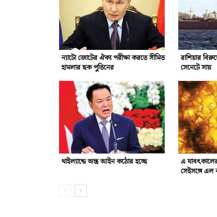
ন্যাটো জোটের ঐক্য পরীক্ষা করতে সীমিত
রাশিয়ার বিরুদ্
হামলার ছক পুতিনের
সেনেটে সায়
থাইল্যান্ডে অস্ত্র আইন কঠোর হচ্ছে
এ যাবৎকালের 
সেইসঙ্গে এল 