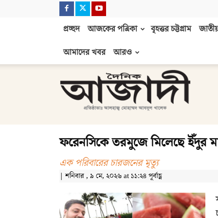
প্রচ্ছদ
আজকের পত্রিকা
বৃহত্তর চট্টগ্রাম
জাতীয়
আমাদের খবর
আরও
দৈনিক
আজাদী
ফরেনসিকে তরমুজে মিলেছে ইঁদুর ম
এক পরিবারের চারজনের মৃত্যু
| শনিবার , ৯ মে, ২০২৬ at ১১:২৪ পূর্বাহ্ণ