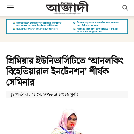
প্রিমিয়ার ইউনিভার্সিটিতে ‘আনলকিং
বিহেভিয়ারাল ইনটেনশন’ শীর্ষক
সেমিনার
| বৃহস্পতিবার , ২১ মে, ২০২৬ at ১০:১৬ পূর্বাহ্ণ