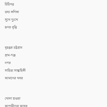
চিঠিপত্র
তথ্য কণিকা
সুখে দুঃখে
হৃদয় বৃত্তি
বৃহত্তর চট্টগ্রাম
গ্রাম-গঞ্জ
নগর
সাহিত্য সাপ্তাহিকী
আমাদের খবর
খোলা হাওয়া
আগামীদের আসর