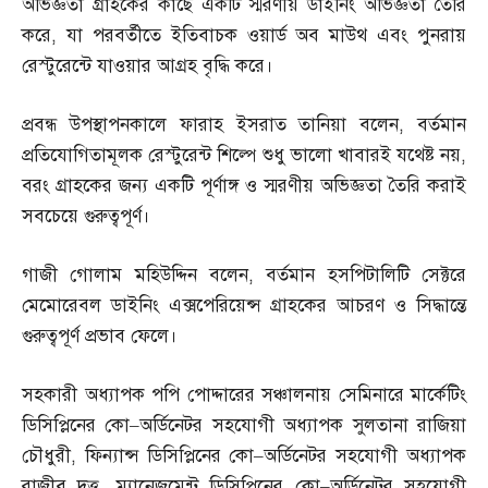
অভিজ্ঞতা গ্রাহকের কাছে একটি স্মরণীয় ডাইনিং অভিজ্ঞতা তৈরি
করে
,
যা পরবর্তীতে ইতিবাচক ওয়ার্ড অব মাউথ এবং পুনরায়
রেস্টুরেন্টে যাওয়ার আগ্রহ বৃদ্ধি করে।
প্রবন্ধ উপস্থাপনকালে ফারাহ ইসরাত তানিয়া বলেন
,
বর্তমান
প্রতিযোগিতামূলক রেস্টুরেন্ট শিল্পে শুধু ভালো খাবারই যথেষ্ট নয়
,
বরং গ্রাহকের জন্য একটি পূর্ণাঙ্গ ও স্মরণীয় অভিজ্ঞতা তৈরি করাই
সবচেয়ে গুরুত্বপূর্ণ।
গাজী গোলাম মহিউদ্দিন বলেন
,
বর্তমান হসপিটালিটি সেক্টরে
মেমোরেবল ডাইনিং এক্সপেরিয়েন্স গ্রাহকের আচরণ ও সিদ্ধান্তে
গুরুত্বপূর্ণ প্রভাব ফেলে।
সহকারী অধ্যাপক পপি পোদ্দারের সঞ্চালনায় সেমিনারে মার্কেটিং
ডিসিপ্লিনের কো
–
অর্ডিনেটর সহযোগী অধ্যাপক সুলতানা রাজিয়া
চৌধুরী
,
ফিন্যান্স ডিসিপ্লিনের কো
–
অর্ডিনেটর সহযোগী অধ্যাপক
রাজীব দত্ত
,
ম্যানেজমেন্ট ডিসিপ্লিনের কো
–
অর্ডিনেটর সহযোগী