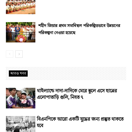
শহীদ জিয়ার প্রথম সমাধিস্থল পরিকল্পিতভাবে উন্নয়নের
পরিকল্পনা নেওয়া হয়েছে
আরও খবর
থাইল্যান্ডে দাদা-দাদিকে মেরে স্কুলে এসে ছাত্রের
এলোপাতাড়ি গুলি, নিহত ৭
বিএনপিকে আরো একটি যুদ্ধের জন্য প্রস্তুত থাকতে
হবে