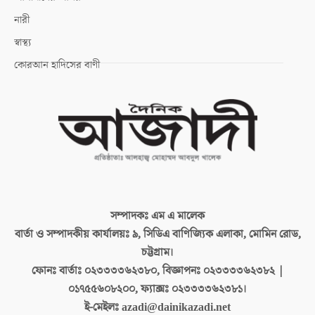
নারী
স্বাস্থ্য
কোরআন হাদিসের বাণী
সম্পাদকঃ
এম এ মালেক
বার্তা ও সম্পাদকীয় কার্যালয়ঃ
৯, সিডিএ বাণিজ্যিক এলাকা, মোমিন রোড,
চট্টগ্রাম।
ফোনঃ বার্তাঃ
০২৩৩৩৩৬২৩৮০, বিজ্ঞাপনঃ ০২৩৩৩৩৬২৩৮২ |
০১৭৫৫৬০৮২০০, ফ্যাক্সঃ ০২৩৩৩৩৬২৩৮১।
ই-মেইলঃ
azadi@dainikazadi.net