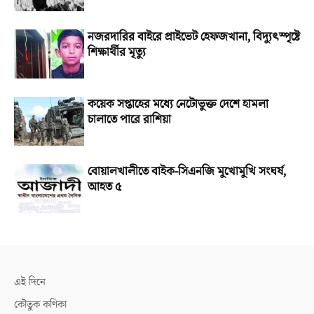
নজরদারির বাইরে প্রাইভেট হেফজখানা, বিদ্যুৎস্পৃষ্টে
শিক্ষার্থীর মৃত্যু
কয়েক সপ্তাহের মধ্যে নেটোভুক্ত দেশে হামলা
চালাতে পারে রাশিয়া
বোয়ালখালীতে বাইক-সিএনজি মুখোমুখি সংঘর্ষ,
আহত ৫
এই দিনে
কৌতুক কণিকা