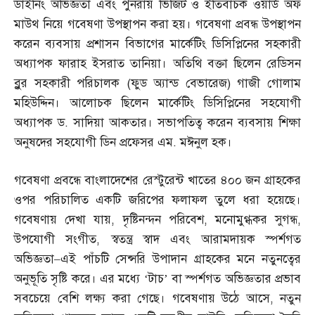
ডাইনিং অভিজ্ঞতা এবং পুনরায় ভিজিট ও ইতিবাচক ওয়ার্ড অফ
মাউথ নিয়ে গবেষণা উপস্থাপন করা হয়। গবেষণা প্রবন্ধ উপস্থাপন
করেন ব্যবসায় প্রশাসন বিভাগের মার্কেটিং ডিসিপ্লিনের সহকারী
অধ্যাপক ফারাহ ইসরাত তানিয়া। অতিথি বক্তা ছিলেন রেডিসন
ব্লুর সহকারী পরিচালক
(
ফুড অ্যান্ড বেভারেজ
)
গাজী গোলাম
মহিউদ্দিন। আলোচক ছিলেন মার্কেটিং ডিসিপ্লিনের সহযোগী
অধ্যাপক ড
.
সাদিয়া আকতার। সভাপতিত্ব করেন ব্যবসায় শিক্ষা
অনুষদের সহযোগী ডিন প্রফেসর এম
.
মঈনুল হক।
গবেষণা প্রবন্ধে বাংলাদেশের রেস্টুরেন্ট খাতের ৪০০ জন গ্রাহকের
ওপর পরিচালিত একটি জরিপের ফলাফল তুলে ধরা হয়েছে।
গবেষণায় দেখা যায়
,
দৃষ্টিনন্দন পরিবেশ
,
মনোমুগ্ধকর সুগন্ধ
,
উপযোগী সংগীত
,
স্বতন্ত্র স্বাদ এবং আরামদায়ক স্পর্শগত
অভিজ্ঞতা
–
এই পাঁচটি সেন্সরি উপাদান গ্রাহকের মনে নতুনত্বের
অনুভূতি সৃষ্টি করে। এর মধ্যে ‘টাচ’ বা স্পর্শগত অভিজ্ঞতার প্রভাব
সবচেয়ে বেশি লক্ষ্য করা গেছে। গবেষণায় উঠে আসে
,
নতুন