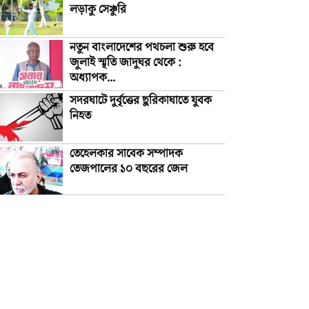
লড়াকু সেঞ্চুরি
নতুন বাংলাদেশের পথচলা শুরু হবে
জুলাই স্মৃতি জাদুঘর থেকে :
অধ্যাপক...
সদরঘাটে দুর্বৃত্তের ছুরিকাঘাতে যুবক
নিহত
তেহেলকার সাবেক সম্পাদক
তেজপালের ১০ বছরের জেল