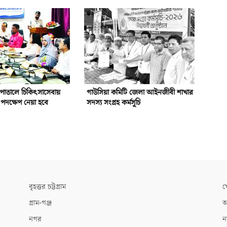
পাতালে চিকিৎসাসেবায়
গাউসিয়া কমিটি জেলা আইনজীবী শাখার
পদক্ষেপ নেয়া হবে
সদস্য সংগ্রহ কর্মসূচি
বৃহত্তর চট্টগ্রাম
খ
গ্রাম-গঞ্জ
আ
নগর
ন