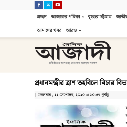
প্রচ্ছদ
আজকের পত্রিকা
বৃহত্তর চট্টগ্রাম
জাতীয়
আমাদের খবর
আরও
দৈনিক
আজাদী
প্রধানমন্ত্রীর ত্রাণ তহবিলে বিচার 
| মঙ্গলবার , ২২ সেপ্টেম্বর, ২০২০ at ১০:৫৭ পূর্বাহ্ণ