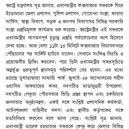
স্বরাষ্ট্র মন্ত্রণালয় সূত্র জানায়
,
প্রধানমন্ত্রীর কক্সবাজার সফরকে ঘিরে
ইতোমধ্যে জেলা প্রশাসন
,
পুলিশ প্রশাসন
,
গোয়েন্দা সংস্থা
,
ফায়ার
সার্ভিস
,
স্বাস্থ্য বিভাগ
,
সড়ক ও জনপথ বিভাগসহ বিভিন্ন সরকারি
সংস্থা প্রস্তুতিমূলক কার্যক্রম শুরু করেছে। স্বরাষ্ট্রমন্ত্রীর এই সফরকে
প্রধানমন্ত্রীর আগমনপূর্ব চূড়ান্ত প্রস্তুতি পর্যালোচনার অংশ হিসেবে
দেখা হচ্ছে। আজ বেলা ১১টা ১৫ মিনিটে কক্সবাজার বিমানবন্দরে
পৌঁছানোর পর সার্কিট হাউসে যাবেন। সেখানে সংক্ষিপ্ত বিরতি ও
প্রয়োজনীয় ব্রিফিং করবেন। পরে তিনি প্রধানমন্ত্রীর সফরসূচিতে
অন্তর্ভুক্ত গুরুত্বপূর্ণ স্থানসমূহ পরিদর্শনে বের হবেন। এর মধ্যে
রয়েছে ডুলাহাজারা সাফারি পার্ক
,
জুলাই
–
২৪ আন্দোলনের শহীদ
ওয়াসিম আকরামের কবর
,
নবগঠিত মাতামুহুরী উপজেলা
,
নবগঠিত পেকুয়া পৌরসভার ভিত্তি প্রস্তর স্থাপন এবং চকরিয়ায়
জনসভার অনুষ্ঠানস্থল। একই সঙ্গে সংশ্লিষ্ট প্রশাসনিক কর্মকর্তা
,
আইনশৃঙ্খলা বাহিনীর সদস্য এবং স্থানীয় কর্তৃপক্ষের সঙ্গে
মতবিনিময় করবেন বলে জানা গেছে। সংশ্লিষ্ট সূত্র জানায়
,
প্রধানমন্ত্রী তারেক রহমানের সফরকে কেন্দ্র করে জেলার বিভিন্ন