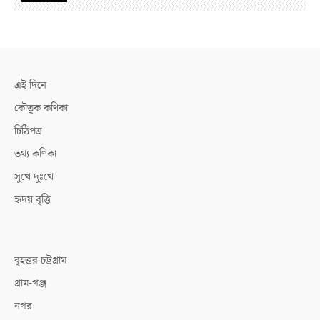
এই দিনে
কৌতুক কণিকা
চিঠিপত্র
তথ্য কণিকা
সুখে দুঃখে
হৃদয় বৃত্তি
বৃহত্তর চট্টগ্রাম
গ্রাম-গঞ্জ
নগর