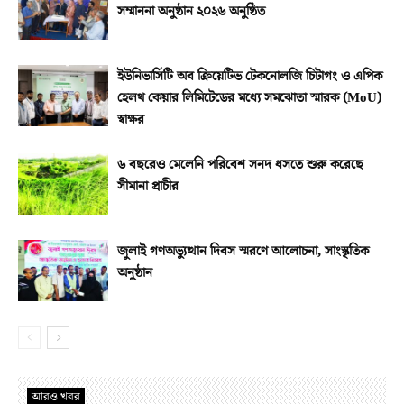
সম্মাননা অনুষ্ঠান ২০২৬ অনুষ্ঠিত
ইউনিভার্সিটি অব ক্রিয়েটিভ টেকনোলজি চিটাগং ও এপিক
হেলথ কেয়ার লিমিটেডের মধ্যে সমঝোতা স্মারক (MoU)
স্বাক্ষর
৬ বছরেও মেলেনি পরিবেশ সনদ ধসতে শুরু করেছে
সীমানা প্রাচীর
জুলাই গণঅভ্যুত্থান দিবস স্মরণে আলোচনা, সাংস্কৃতিক
অনুষ্ঠান
আরও খবর