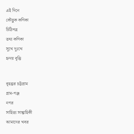
এই দিনে
কৌতুক কণিকা
চিঠিপত্র
তথ্য কণিকা
সুখে দুঃখে
হৃদয় বৃত্তি
বৃহত্তর চট্টগ্রাম
গ্রাম-গঞ্জ
নগর
সাহিত্য সাপ্তাহিকী
আমাদের খবর