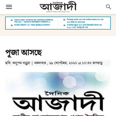
পূজা আসছে
ছবি: অনুপম বড়ুয়া | মঙ্গলবার , ২৯ সেপ্টেম্বর, ২০২০ at ১০:৩৭ অপরাহ্ণ