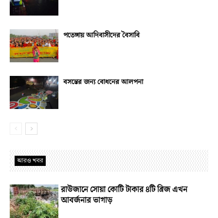
পতেঙ্গায় আদিবাসীদের বৈসাবি
বসন্তের জন্য বোধনের আলপনা
আরও খবর
রাউজানে সোয়া কোটি টাকার ৪টি ব্রিজ এখন
আবর্জনার ভাগাড়