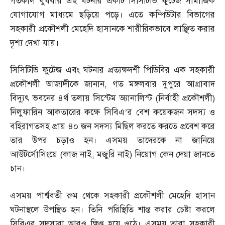
গতকাল বুধবার এই ঘটনার একটি সিসিটিভি ফুটেজ সামাজিক
যোগাযোগ মাধ্যমে ছড়িয়ে পড়ে। এতে কম্পিউটার বিভাগের
সহকারী প্রকৌশলী মেহেদি হাসানকে শারীরিকভাবে লাঞ্ছিত করার
দৃশ্য দেখা যায়।
সিসিটিভি ফুটেজ এবং ঘটনার প্রত্যক্ষদর্শী পিডিবির এক সহকারী
প্রকৌশলী আজাদীকে জানান
,
গত মঙ্গলবার দুপুরে আগ্রাবাদ
বিদ্যুৎ ভবনের ৪র্থ তলায় সিস্টেম অ্যানালিস্ট
(
নির্বাহী প্রকৌশলী
)
নিলুফারিন আকতারের কক্ষে সিবিএ’র বেশ কয়েকজন সদস্য ও
বহিরাগতসহ প্রায় ৪০ জন সদস্য মিছিল করতে করতে প্রবেশ করে
তার উপর চড়াও হন। এসময় তাদেরকে না জানিয়ে
আউটর্সোসিংয়ে
(
কাজ নাই
,
মজুরি নাই
)
নিয়োগ কেন দেয়া জানতে
চান।
এসময় পার্শ্ববর্তী রুম থেকে সহকারী প্রকৌশলী মেহেদি হাসান
ঘটনাস্থলে উপস্থিত হন। তিনি পরিস্থিতি শান্ত করার চেষ্টা করলে
সিবিএর সদস্যরা আরও ক্ষিপ্ত হয়ে ওঠে। এসময় তারা সহকারী