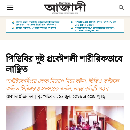
পিডিবির দুই প্রকৌশলী শারীরিকভাবে
লাঞ্ছিত
আউটসোর্সিংয়ে লোক নিয়োগ নিয়ে ঘটনা, ভিডিও ভাইরাল
জড়িত সিবিএর ৪ সদস্যকে বদলি, তদন্ত কমিটি গঠন
আজাদী প্রতিবেদন | বৃহস্পতিবার , ১১ জুন, ২০২৬ at ৫:৫৮ পূর্বাহ্ণ