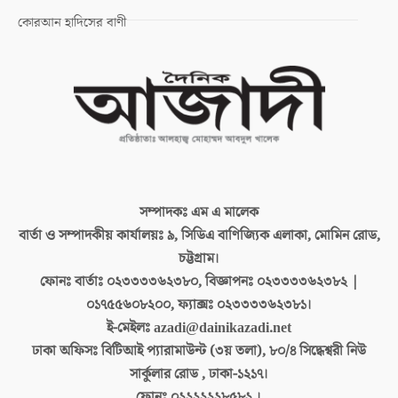
কোরআন হাদিসের বাণী
সম্পাদকঃ
এম এ মালেক
বার্তা ও সম্পাদকীয় কার্যালয়ঃ
৯, সিডিএ বাণিজ্যিক এলাকা, মোমিন রোড,
চট্টগ্রাম।
ফোনঃ বার্তাঃ
০২৩৩৩৩৬২৩৮০, বিজ্ঞাপনঃ ০২৩৩৩৩৬২৩৮২ |
০১৭৫৫৬০৮২০০, ফ্যাক্সঃ ০২৩৩৩৩৬২৩৮১।
ই-মেইলঃ
azadi@dainikazadi.net
ঢাকা অফিসঃ
বিটিআই প্যারামাউন্ট (৩য় তলা), ৮০/৪ সিদ্ধেশ্বরী নিউ
সার্কুলার রোড , ঢাকা-১২১৭।
ফোনঃ
০২২২২২২৮৫৮২ ।