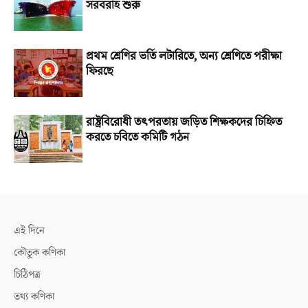
সরবরাহ শুরু
প্রথম শ্রেণির ভর্তি লটারিতে, অন্য শ্রেণিতে পরীক্ষা
ফিরছে
রাষ্ট্রবিরোধী তৎপরতায় জড়িত শিক্ষকদের চিহ্নিত
করতে চবিতে কমিটি গঠন
এই দিনে
কৌতুক কণিকা
চিঠিপত্র
তথ্য কণিকা