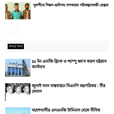
খুলশীতে পিস্তল-গুলিসহ নাশকতার পরিকল্পনাকারী গ্রেপ্তার
আরও খবর
৯১ টন এনার্জি ড্রিংক ও শ্যাম্পু ধ্বংস করল চট্টগ্রাম
কাস্টমস
জুলাই সনদ বাস্তবায়নে বিএনপি বদ্ধপরিকর : মীর
হেলাল
মহেশখালীর এলএনজি টার্মিনাল থেকে সীমিত