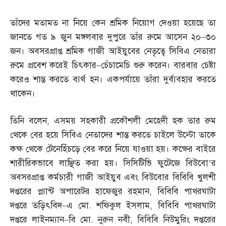
তাঁদের মতামত না নিয়ে কেন শ্রমিক নিয়োগ দেওয়া হয়েছে তা
জানতে গত ৯ জুন মঙ্গলবার দুপুরে তাঁর রুমে আসেন ২০
–
৩০
জন। অবসরপ্রাপ্ত শ্রমিক গাজী আইয়ুবের নেতৃত্বে সিবিএ নেতারা
রুমে প্রবেশ করেই চিৎকার
–
চেঁচামেচি শুরু করেন। বারবার চেষ্টা
করেও শান্ত করতে ব্যর্থ হন। একপর্যায়ে তাঁরা দুর্ব্যবহার করতে
থাকেন।
তিনি বলেন
,
এসময় সহকারী প্রকৌশলী মেহেদী হক তার রুম
থেকে বের হয়ে সিবিএ নেতাদের শান্ত করতে চাইলে উল্টো তাকে
কক্ষ থেকে টেনেহিঁচড়ে বের করে নিয়ে যাওয়া হয়। কক্ষের বাইরে
শারীরিকভাবে লাঞ্ছিত করা হয়। সিসিটিভি ফুটেজে বিউবো’র
অবসরপ্রাপ্ত কর্মচারী গাজী আইয়ুব এবং বিউবোর বিবিবি খুলশী
দপ্তরের প্ল্যান্ট অপারেটর হাফেজুর রহমান
,
বিবিবি পাথরঘাটা
দপ্তরে তড়িৎবিদ
–
এ মো
.
শফিকুল ইসলাম
,
বিবিবি পাথরঘাটা
দপ্তরে লাইনম্যান
–
বি মো
.
নুরুন নবী
,
বিবিবি নিউমুরিং দপ্তরের