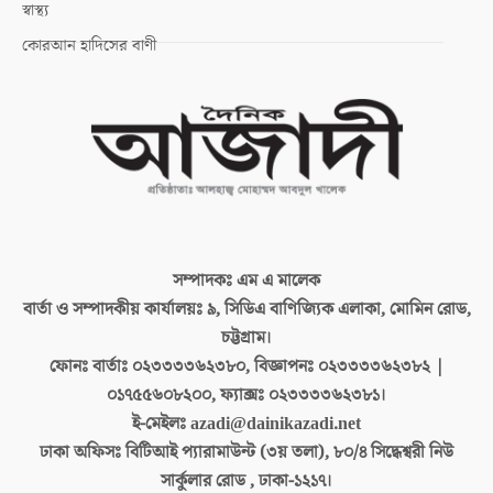
স্বাস্থ্য
কোরআন হাদিসের বাণী
সম্পাদকঃ
এম এ মালেক
বার্তা ও সম্পাদকীয় কার্যালয়ঃ
৯, সিডিএ বাণিজ্যিক এলাকা, মোমিন রোড,
চট্টগ্রাম।
ফোনঃ বার্তাঃ
০২৩৩৩৩৬২৩৮০, বিজ্ঞাপনঃ ০২৩৩৩৩৬২৩৮২ |
০১৭৫৫৬০৮২০০, ফ্যাক্সঃ ০২৩৩৩৩৬২৩৮১।
ই-মেইলঃ
azadi@dainikazadi.net
ঢাকা অফিসঃ
বিটিআই প্যারামাউন্ট (৩য় তলা), ৮০/৪ সিদ্ধেশ্বরী নিউ
সার্কুলার রোড , ঢাকা-১২১৭।