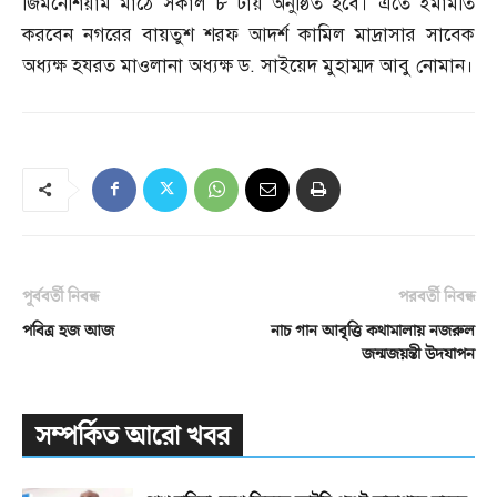
জিমনেশিয়াম মাঠে সকাল ৮ টায় অনুষ্ঠিত হবে। এতে ইমামতি
করবেন নগরের বায়তুশ শরফ আদর্শ কামিল মাদ্রাসার সাবেক
অধ্যক্ষ হযরত মাওলানা অধ্যক্ষ ড
.
সাইয়েদ মুহাম্মদ আবু নোমান।
পূর্ববর্তী নিবন্ধ
পরবর্তী নিবন্ধ
পবিত্র হজ আজ
নাচ গান আবৃত্তি কথামালায় নজরুল
জন্মজয়ন্তী উদযাপন
সম্পর্কিত আরো খবর