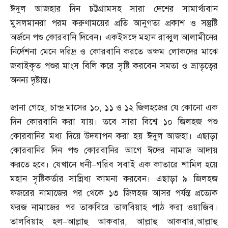
ঈদুল আজহার দিন চট্টগ্রামসহ সারা দেশের সামার্থ্যবান
মুসলমানরা পরম করুণাময়ের প্রতি আনুগত্য প্রকাশ ও সন্তুষ্টি
অর্জনে পশু কোরবানি দিবেন। একইসঙ্গে মহান রাব্বুল আলামীনের
নির্দেশনা মেনে দরিদ্র ও কোরবানি করতে অক্ষম লোকদের মাঝে
জবাইকৃত পশুর মাংস বিলি করে সৃষ্টি করবেন সমতা ও ভ্রাতৃত্বের
অনন্য দৃষ্টান্ত।
জানা গেছে
,
চান্দ্র মাসের ১০
,
১১ ও ১২ জিলহজের যে কোনো এক
দিন কোরবানি করা যায়। তবে সারা বিশ্বে ১০ জিলহজ পশু
কোরবানির মধ্য দিয়ে উদযাপন করা হয় ঈদুল আজহা। এছাড়া
কোরবানির দিন পশু কোরবানির আগে ঈদের নামাজ আদায়
করতে হবে। যেখানে ধনী
–
গরিব সবাই এক কাতারে শামিল হয়ে
মহান সৃষ্টিকর্তার সান্নিধ্য কামনা করবেন। এছাড়া ৯ জিলহজ
ফজরের নামাজের পর থেকে ১৩ জিলহজ আসর পর্যন্ত প্রত্যেক
ফরজ নামাজের পর তাকবিরে তালবিয়াহ পাঠ করা ওয়াজিব।
তালবিয়াহ হল
–
আল্লাহু আকবার
,
আল্লাহু আকবার
,
আল্লাহু