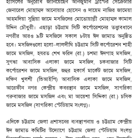
হাসিলের অনুরোধ জানিয়েছেন আনজুমান ট্রাস্টের সেক্রেটারি
জেনারেল মোহাম্মদ আনোয়ার হোসেন ও দায়েম নাজির জামেয়া
আহমদিয়া সুন্নিয়া জামে মসজিদের মোতোয়াল্লী মোহাম্মদ কামাল
উদ্দিন চৌধুরী। এছাড়া চট্টগ্রাম সিটি কর্পোরেশনের তত্ত্বাবধানে
নগরীর আরও ৯টি মসজিদে সকাল ৮টায় ঈদ জামাত অনুষ্ঠিত
হবে। মসজিদগুলো হলো
–
লালদীঘি চট্টগ্রাম সিটি কর্পোরেশন শাহী
জামে মসজিদ
,
হযরত শেখ ফরিদ
(
রা
.)
চশমা ঈদগাহ মসজিদ
,
সুগন্ধা আবাসিক এলাকা জামে মসজিদ
,
চকবাজার সিটি
কর্পোরেশন জামে মসজিদ
,
জহুর হকার্স মার্কেট জামে মসজিদ
,
দক্ষিণ খুলশী
(
ভিআইপি
)
আবাসিক এলাকা জামে মসজিদ
,
আরেফীন নগর কেন্দ্রীয় কবরস্থান জামে মসজিদ
,
সাগরিকা
গরুবাজার জামে মসজিদ এবং মা আয়েশা সিদ্দিকা
(
রা
.)
চসিক
জামে মসজিদ
(
সাগরিকা স্টেডিয়াম সংলগ্ন
)
।
এদিকে চট্টগ্রাম জেলা প্রশাসনের ব্যবস্থাপনায় ও চট্টগ্রাম কেন্দ্রীয়
ঈদ জামাত কমিটির উদ্যোগে চট্টগ্রাম জেলা স্টেডিয়াম সংলগ্ন