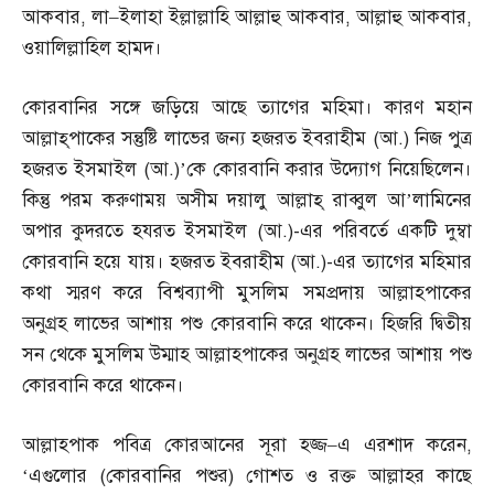
আকবার
,
লা
–
ইলাহা ইল্লাল্লাহি আল্লাহু আকবার
,
আল্লাহু আকবার
,
ওয়ালিল্লাহিল হামদ।
কোরবানির সঙ্গে জড়িয়ে আছে ত্যাগের মহিমা। কারণ মহান
আল্লাহ্‌পাকের সন্তুষ্টি লাভের জন্য হজরত ইবরাহীম
(
আ
.)
নিজ পুত্র
হজরত ইসমাইল
(
আ
.)’
কে কোরবানি করার উদ্যোগ নিয়েছিলেন।
কিন্তু পরম করুণাময় অসীম দয়ালু আল্লাহ্‌ রাব্বুল আ’লামিনের
অপার কুদরতে হযরত ইসমাইল
(
আ
.)-
এর পরিবর্তে একটি দুম্বা
কোরবানি হয়ে যায়। হজরত ইবরাহীম
(
আ
.)-
এর ত্যাগের মহিমার
কথা স্মরণ করে বিশ্বব্যাপী মুসলিম সমপ্রদায় আল্লাহপাকের
অনুগ্রহ লাভের আশায় পশু কোরবানি করে থাকেন। হিজরি দ্বিতীয়
সন থেকে মুসলিম উম্মাহ আল্লাহপাকের অনুগ্রহ লাভের আশায় পশু
কোরবানি করে থাকেন।
আল্লাহপাক পবিত্র কোরআনের সূরা হজ্জ
–
এ এরশাদ করেন
,
‘
এগুলোর
(
কোরবানির পশুর
)
গোশত ও রক্ত আল্লাহর কাছে