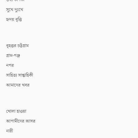
সুখে দুঃখে
হৃদয় বৃত্তি
বৃহত্তর চট্টগ্রাম
গ্রাম-গঞ্জ
নগর
সাহিত্য সাপ্তাহিকী
আমাদের খবর
খোলা হাওয়া
আগামীদের আসর
নারী