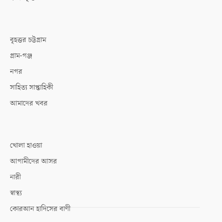
বৃহত্তর চট্টগ্রাম
গ্রাম-গঞ্জ
নগর
সাহিত্য সাপ্তাহিকী
আমাদের খবর
খোলা হাওয়া
আগামীদের আসর
নারী
স্বাস্থ্য
কোরআন হাদিসের বাণী