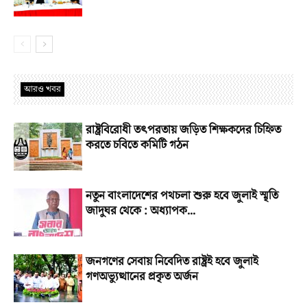
আরও খবর
রাষ্ট্রবিরোধী তৎপরতায় জড়িত শিক্ষকদের চিহ্নিত
করতে চবিতে কমিটি গঠন
নতুন বাংলাদেশের পথচলা শুরু হবে জুলাই স্মৃতি
জাদুঘর থেকে : অধ্যাপক...
জনগণের সেবায় নিবেদিত রাষ্ট্রই হবে জুলাই
গণঅভ্যুত্থানের প্রকৃত অর্জন