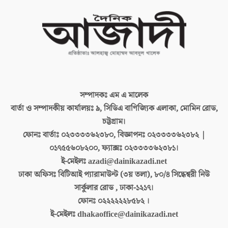
সম্পাদকঃ
এম এ মালেক
বার্তা ও সম্পাদকীয় কার্যালয়ঃ
৯, সিডিএ বাণিজ্যিক এলাকা, মোমিন রোড,
চট্টগ্রাম।
ফোনঃ বার্তাঃ
০২৩৩৩৩৬২৩৮০, বিজ্ঞাপনঃ ০২৩৩৩৩৬২৩৮২ |
০১৭৫৫৬০৮২০০, ফ্যাক্সঃ ০২৩৩৩৩৬২৩৮১।
ই-মেইলঃ
azadi@dainikazadi.net
ঢাকা অফিসঃ
বিটিআই প্যারামাউন্ট (৩য় তলা), ৮০/৪ সিদ্ধেশ্বরী নিউ
সার্কুলার রোড , ঢাকা-১২১৭।
ফোনঃ
০২২২২২২৮৫৮২ ।
ই-মেইলঃ
dhakaoffice@dainikazadi.net