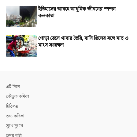
ইতিহাসের আবহে আধুনিক জীবনের স্পন্দন
কলকাতা
পোড়া তেলে খাবার তৈরি, বাসি গ্রিলের সঙ্গে মাছ ও
মাংস সংরক্ষণ
এই দিনে
কৌতুক কণিকা
চিঠিপত্র
তথ্য কণিকা
সুখে দুঃখে
হৃদয় বৃত্তি