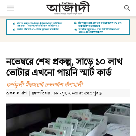
নভেম্বরে শেষ প্রকল্প, সাড়ে ১০ লাখ
ভোটার এখনো পায়নি স্মার্ট কার্ড
কর্ণফুলী মীরসরাই চন্দনাইশ বাঁশখালী
শুকলাল দাশ | বৃহস্পতিবার , ১৮ জুন, ২০২৬ at ৭:৫৫ পূর্বাহ্ণ