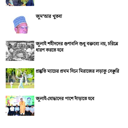
জুম’আর খুতবা
জুলাই শহীদদের গুণাবলি শুধু বক্তব্যে নয়, চরিত্রে
ধারণ করতে হবে
প্রস্তুতি ম্যাচের প্রথম দিনে মিরাজের লড়াকু সেঞ্চুরি
জুলাই-যোদ্ধাদের পাশে দাঁড়াতে হবে