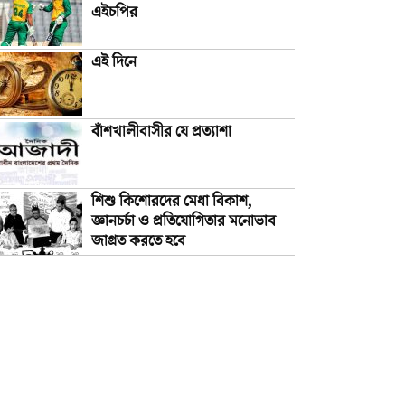
এইচপির
এই দিনে
বাঁশখালীবাসীর যে প্রত্যাশা
শিশু কিশোরদের মেধা বিকাশ,
জ্ঞানচর্চা ও প্রতিযোগিতার মনোভাব
জাগ্রত করতে হবে