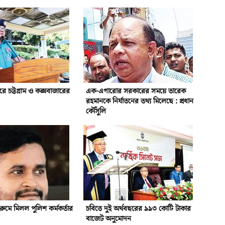
দরে চট্টগ্রাম ও কক্সবাজারের
এক-এগারোর সরকারের সময়ে তারেক
রহমানকে নির্যাতনের তথ্য মিলেছে : প্রধান
কৌঁসুলি
ুমে মিলল পুলিশ কর্মকর্তার
চবিতে দুই অর্থবছরের ৯৯৩ কোটি টাকার
বাজেট অনুমোদন