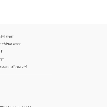
োলা হাওয়া
গামীদের আসর
ারী
াস্থ্য
োরআন হাদিসের বাণী