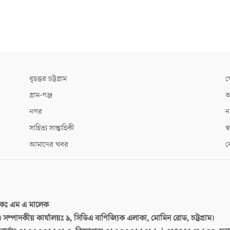
বৃহত্তর চট্টগ্রাম
খ
গ্রাম-গঞ্জ
আ
নগর
ন
সাহিত্য সাপ্তাহিকী
স্ব
আমাদের খবর
ক
দকঃ
এম এ মালেক
 ও সম্পাদকীয় কার্যালয়ঃ
৯, সিডিএ বাণিজ্যিক এলাকা, মোমিন রোড, চট্টগ্রাম।