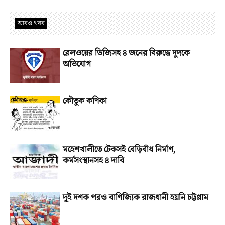
আরও খবর
রেলওয়ের ডিজিসহ ৪ জনের বিরুদ্ধে দুদকে
অভিযোগ
কৌতুক কণিকা
মহেশখালীতে টেকসই বেড়িবাঁধ নির্মাণ,
কর্মসংস্থানসহ ৪ দাবি
দুই দশক পরও বাণিজ্যিক রাজধানী হয়নি চট্টগ্রাম