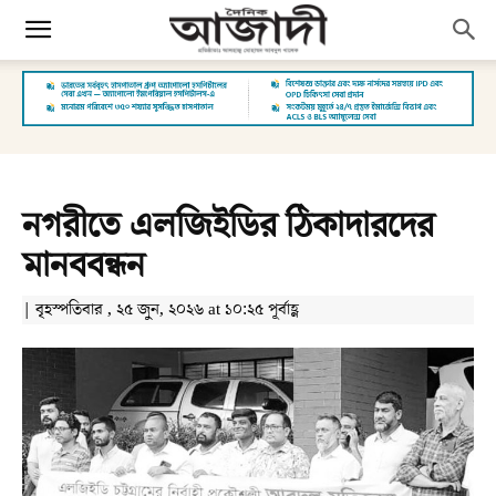
নগরীতে এলজিইডির ঠিকাদারদের
মানববন্ধন
| বৃহস্পতিবার , ২৫ জুন, ২০২৬ at ১০:২৫ পূর্বাহ্ণ