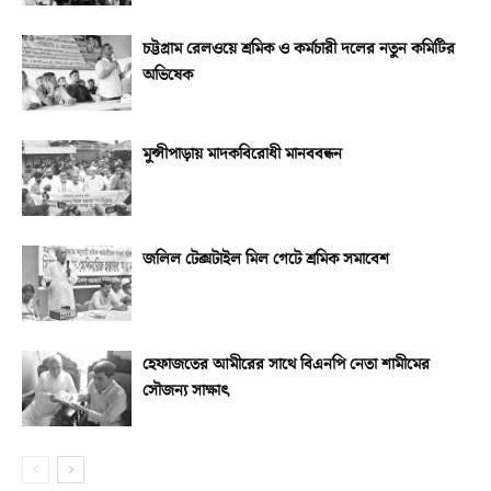
চট্টগ্রাম রেলওয়ে শ্রমিক ও কর্মচারী দলের নতুন কমিটির
অভিষেক
মুন্সীপাড়ায় মাদকবিরোধী মানববন্ধন
জলিল টেক্সটাইল মিল গেটে শ্রমিক সমাবেশ
হেফাজতের আমীরের সাথে বিএনপি নেতা শামীমের
সৌজন্য সাক্ষাৎ