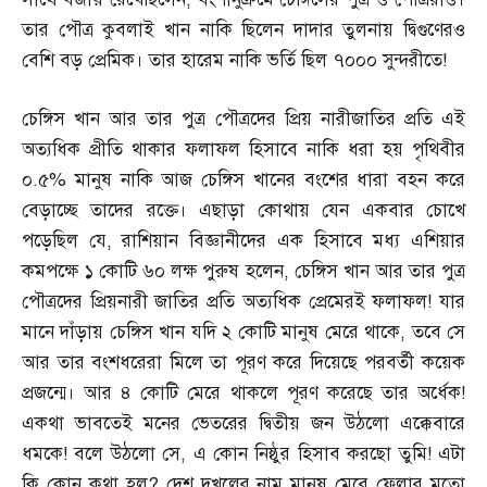
তার পৌত্র কুবলাই খান নাকি ছিলেন দাদার তুলনায় দ্বিগুণেরও
বেশি বড় প্রেমিক। তার হারেম নাকি ভর্তি ছিল ৭০০০ সুন্দরীতে
!
চেঙ্গিস খান আর তার পুত্র পৌত্রদের প্রিয় নারীজাতির প্রতি এই
অত্যধিক প্রীতি থাকার ফলাফল হিসাবে নাকি ধরা হয় পৃথিবীর
০
.
৫
%
মানুষ নাকি আজ চেঙ্গিস খানের বংশের ধারা বহন করে
বেড়াচ্ছে তাদের রক্তে। এছাড়া কোথায় যেন একবার চোখে
পড়েছিল যে
,
রাশিয়ান বিজ্ঞানীদের এক হিসাবে মধ্য এশিয়ার
কমপক্ষে ১ কোটি ৬০ লক্ষ পুরুষ হলেন
,
চেঙ্গিস খান আর তার পুত্র
পৌত্রদের প্রিয়নারী জাতির প্রতি অত্যধিক প্রেমেরই ফলাফল
!
যার
মানে দাঁড়ায় চেঙ্গিস খান যদি ২ কোটি মানুষ মেরে থাকে
,
তবে সে
আর তার বংশধরেরা মিলে তা পূরণ করে দিয়েছে পরবর্তী কয়েক
প্রজন্মে। আর ৪ কোটি মেরে থাকলে পূরণ করেছে তার অর্ধেক
!
একথা ভাবতেই মনের ভেতরের দ্বিতীয় জন উঠলো এক্কেবারে
ধমকে
!
বলে উঠলো সে
,
এ কোন নিষ্ঠুর হিসাব করছো তুমি
!
এটা
কি কোন কথা হল
?
দেশ দখলের নাম মানুষ মেরে ফেলার মতো