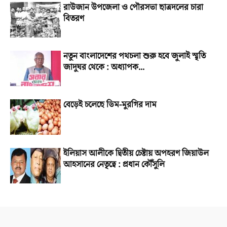
রাউজান উপজেলা ও পৌরসভা ছাত্রদলের চারা
বিতরণ
নতুন বাংলাদেশের পথচলা শুরু হবে জুলাই স্মৃতি
জাদুঘর থেকে : অধ্যাপক...
বেড়েই চলেছে ডিম-মুরগির দাম
ইলিয়াস আলীকে দ্বিতীয় চেষ্টায় অপহরণ জিয়াউল
আহসানের নেতৃত্বে : প্রধান কৌঁসুলি