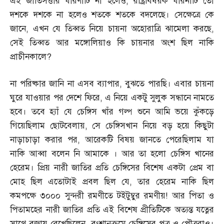
এই জাতিসত্তার ধারণাটি না হলেও
,
রাষ্ট্রবিষয়ক ধারনাটি তো
দশকে দশকে না হলেও শতকে শতকে বদলেছে। সেক্ষেত্রে কে
জানে
,
এখন যে তিব্বত নিয়ে চায়না অহোরাত্রি ঝামেলা করছে
,
সেই তিব্বত আর মঙ্গোলিয়াও কি চায়নার অংশ ছিল নাকি
প্রাচীনকালে
?
না পরিষ্কার জানি না এসব ব্যাপার
,
বুঝতে পারছি। এবার চায়না
ঘুরে যাওয়ার পর দেশে ফিরে
,
এ নিয়ে একটু সুলুক সন্ধানে নামতে
হবে। তবে হ্যাঁ যে চেঙ্গিস খাঁর গল্প শুনে আমি ভয়ে কুঁকড়ে
গিয়েছিলাম ছোটবেলায়
,
সে চেঙ্গিসখান নিয়ে বড় হয়ে কিছুটা
নাড়াচাড়া করার পর
,
আরেকটি বিষয় জানতে পেরেছিলাম যা
নাকি আব্বা বলেন নি আমাকে । আর তা হলো চেঙ্গিস খানের
হেরেম। প্রিয় নারী জাতির প্রতি চেঙ্গিসের বিশেষ একটা প্রেম বা
মোহ ছিল এতোটাই প্রবল ছিল যে
,
তার হেরেম নাকি ছিল
কমপক্ষে ৩০০০ সুন্দরী রমণীতে টইটুম্বুর রমণীয়
!
আর পিতা ও
পিতামহের নারী জাতির প্রতি এই বিশেষ প্রীতিটিকে অত্যন্ত যত্নের
সাথে বজায় রেখেছিলেন
,
বংশানুক্রমে চেঙ্গিসের পুত্র ও পৌত্ররাও।