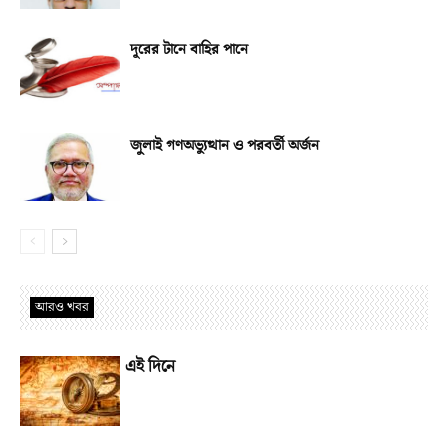
দূরের টানে বাহির পানে
জুলাই গণঅভ্যুত্থান ও পরবর্তী অর্জন
আরও খবর
এই দিনে