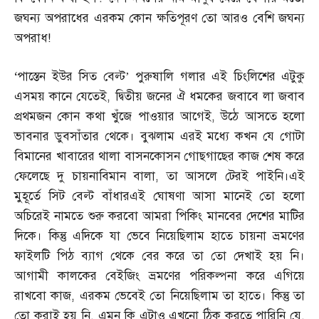
জঘন্য অপরাধের এরকম কোন ক্ষতিপূরণ তো আরও বেশি জঘন্য
অপরাধ
!
‘
পাস্তেন ইউর সিত বেল্ট’ পুরুষালি গলার এই চিংলিশের এটুকু
এসময় কানে যেতেই
,
দ্বিতীয় জনের ঐ ধমকের জবাবে লা জবাব
প্রথমজন কোন কথা খুঁজে পাওয়ার আগেই
,
উঠে আসতে হলো
ভাবনার ডুবসাঁতার থেকে। বুঝলাম এরই মধ্যে কখন যে গোটা
বিমানের খাবারের থালা বাসনকোসন গোছগাছের কাজ শেষ করে
ফেলেছে দু চায়নাবিমান বালা
,
তা আসলে টেরই পাইনি।এই
মুহূর্তে সিট বেল্ট বাঁধারএই ঘোষণা আসা মানেই তো হলো
অচিরেই নামতে শুরু করবো আমরা পিকিং মানবের দেশের মাটির
দিকে। কিন্তু এদিকে যা ভেবে নিয়েছিলাম হাতে চায়না ভ্রমণের
ফাইলটি পিঠ ব্যাগ থেকে বের করে তা তো দেখাই হয় নি।
আগামী কালকের বেইজিং ভ্রমণের পরিকল্পনা করে এগিয়ে
রাখবো কাজ
,
এরকম ভেবেই তো নিয়েছিলাম তা হাতে। কিন্তু তা
তো করাই হয় নি
,
এমন কি এটাও এখনো ঠিক করতে পারিনি যে
,