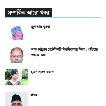
সম্পর্কিত আরো খবর
জুম’আর খুতবা
আজ চট্টগ্রাম ভেটেরিনারি বিশ্ববিদ্যালয় দিবস : প্রতিষ্ঠার
গোড়ার কথা
২২শে শ্রাবণ স্মরণে
প্রবাহ