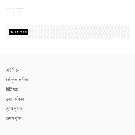
আরও খবর
এই দিনে
কৌতুক কণিকা
চিঠিপত্র
তথ্য কণিকা
সুখে দুঃখে
হৃদয় বৃত্তি