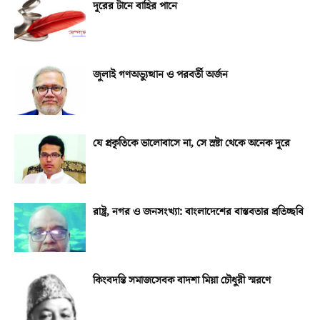
দূরের টানে বাহির পানে
জুলাই গণঅভ্যুত্থান ও পরবর্তী অর্জন
যে প্রকৃতিকে ভালোবাসে না, সে স্রষ্টা থেকে অনেক দূরে
রাষ্ট্র, নগর ও জনসংখ্যা: বাংলাদেশের বাস্তবতার প্রতিচ্ছবি
কিংবদন্তি সমাজসেবক বাদশা মিয়া চৌধুরী স্মরণে