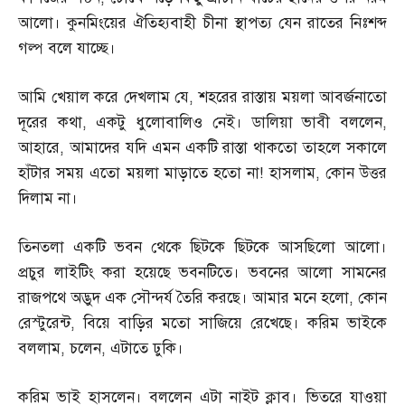
আলো। কুনমিংয়ের ঐতিহ্যবাহী চীনা স্থাপত্য যেন রাতের নিঃশব্দ
গল্প বলে যাচ্ছে।
আমি খেয়াল করে দেখলাম যে
,
শহরের রাস্তায় ময়লা আবর্জনাতো
দূরের কথা
,
একটু ধুলোবালিও নেই। ডালিয়া ভাবী বললেন
,
আহারে
,
আমাদের যদি এমন একটি রাস্তা থাকতো তাহলে সকালে
হাঁটার সময় এতো ময়লা মাড়াতে হতো না
!
হাসলাম
,
কোন উত্তর
দিলাম না।
তিনতলা একটি ভবন থেকে ছিটকে ছিটকে আসছিলো আলো।
প্রচুর লাইটিং করা হয়েছে ভবনটিতে। ভবনের আলো সামনের
রাজপথে অদ্ভুদ এক সৌন্দর্য তৈরি করছে। আমার মনে হলো
,
কোন
রেস্টুরেন্ট
,
বিয়ে বাড়ির মতো সাজিয়ে রেখেছে। করিম ভাইকে
বললাম
,
চলেন
,
এটাতে ঢুকি।
করিম ভাই হাসলেন। বললেন এটা নাইট ক্লাব। ভিতরে যাওয়া