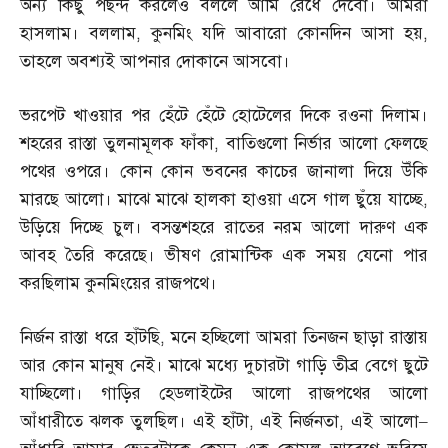
অন্য কিছু পছন্দ করলেও বললে আমি রেঁধে দেবো। আমরা
হাসলাম। বললাম
,
কুনমিং যদি আবারো কোনদিন আসা হয়
,
তাহলে অবশ্যই আপনার দোকানে আসবো।
ভরপেট খাওয়ার পর হেঁটে হেঁটে হোটেলের দিকে রওনা দিলাম।
শহরের রাস্তা তুলনামূলক ফাঁকা
,
বাতিগুলো নির্ভার আলো ফেলছে
পথের ওপরে। কোন কোন ভবনের কাচের জানালা দিয়ে উঁকি
মারছে আলো। মাঝে মাঝে হালকা হাওয়া এসে গাল ছুঁয়ে যাচ্ছে
,
উড়িয়ে দিচ্ছে চুল। বসন্তশহরে রাতের নরম আলো দারুণ এক
আবহ তৈরি করেছে। ভীষণ রোমান্টিক এক সময় যেনো পার
করছিলাম কুনমিংয়ের রাজপথে।
নির্জন রাস্তা ধরে হাঁটছি
,
মনে হচ্ছিলো আমরা তিনজন ছাড়া রাস্তায়
আর কোন মানুষ নেই। মাঝে মধ্যে দুচারটা গাড়ি তীব্র বেগে ছুটে
যাচ্ছিলো। গাড়ির হেডলাইটের আলো রাজপথের আলো
আঁধারীতে ঝলক তুলছিল। এই হাঁটা
,
এই নির্জনতা
,
এই আলো
–