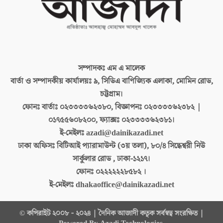
সম্পাদকঃ
এম এ মালেক
বার্তা ও সম্পাদকীয় কার্যালয়ঃ
৯, সিডিএ বাণিজ্যিক এলাকা, মোমিন রোড,
চট্টগ্রাম।
ফোনঃ বার্তাঃ
০২৩৩৩৩৬২৩৮০, বিজ্ঞাপনঃ ০২৩৩৩৩৬২৩৮২ |
০১৭৫৫৬০৮২০০, ফ্যাক্সঃ ০২৩৩৩৩৬২৩৮১।
ই-মেইলঃ
azadi@dainikazadi.net
ঢাকা অফিসঃ
বিটিআই প্যারামাউন্ট (৩য় তলা), ৮০/৪ সিদ্ধেশ্বরী নিউ
সার্কুলার রোড , ঢাকা-১২১৭।
ফোনঃ
০২২২২২২৮৫৮২ ।
ই-মেইলঃ
dhakaoffice@dainikazadi.net
© কপিরাইট ২০০৮ - ২০২৪ | দৈনিক আজাদী কতৃক সর্বস্বত্ব সংরক্ষিত |