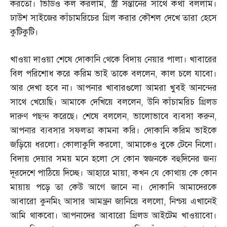
করতো। ভিডিও কল করলাম
,
স্ত্রী সন্তানের সাথে কথা বললাম।
ঢাউশ সাইজের কাঁচামরিচের গ্রিল করার কৌশল দেখে তারা হেসে
কুটিকুটি।
খাওয়া দাওয়া শেষে দোকানি থেকে বিদায় নেয়ার পালা। খাবারের
বিল পরিশোধ করে করিম ভাই তাকে বললেন
,
কাল চলে যাবো।
আর দেখা হবে না। আপনার খাবারগুলো আমরা খুবই আনন্দের
সাথে খেয়েছি। আমাকে দেখিয়ে বললেন
,
উনি কাঁচামরিচ গ্রিলড
দারুণ পছন্দ করেছে। শেষে বললেন
,
ভালোভাবে ব্যবসা করুন
,
আপনার ব্যবসার সফলতা কামনা করি। দোকানি করিম ভাইকে
জড়িয়ে ধরলো। কোলাকুলি করলো
,
আমাকেও বুকে টেনে নিলো।
বিদায় দেয়ার সময় মনে হলো সে কোন স্বজনকে বহুদিনের জন্য
দূরদেশে পাঠিয়ে দিচ্ছে। আহারে মায়া
,
কখন যে কোথায় কে কোন
মায়ায় পড়ে তা কেউ আগে জানে না। দোকানি আমাদেরকে
আবারো কুনমিং আসার আমন্ত্রন জানিয়ে বললো
,
নিশ্চয় এখানেই
আমি থাকবো। আপনাদের আবারো গ্রিলড আইটেম খাওয়াবো।