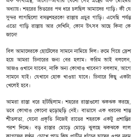
এক কাব্যগ্রন্থ
,
আলো
–
আঁধারি যেনো সেই গ্রন্থের এক মোহময়
অধ্যায়। শহরের ভিতরের পথ ধরে চলছিল আমাদের গাড়ি। কী যে
সুন্দর লাগছিলো বসন্তশহরকে
!
রাস্তায় প্রচুর গাড়ি। এসেছি পর্যন্ত
এতো গাড়ি রাস্তায় আর দেখিনি
,
কোন উৎসব আছে কিনা কে
জানে
!
বিল আমাদেরকে হোটেলের সামনে নামিয়ে দিল। রুমে গিয়ে ফ্রেশ
হয়ে আমরা ডিনারের জন্য বের হলাম। করিম ভাই বললেন
,
আজও ওখানে যাবেন
,
নাকি অন্য কোথাও খাবেন
?
বললাম
,
আগে
সামনে যাই। যেখানে হোক খাওয়া যাবে। ডিনারে কিছু একটা
খেলেই হবে।
আমরা রাস্তা ধরে হাঁটছিলাম। শহরের রাস্তাগুলো ঝকঝক করছে
,
তবে কোথাও কোনো হুড়োহুড়ি নেই। বাতাসে এক ধরনের শান্ত
শীতলতা
,
যেনো প্রকৃতি নিজেই রাতের শহরকে একটু প্রশান্তির
পরশ দিচ্ছে। বড় রাস্তার মোড়ে মোড়ে ঝুলছে ঝকঝকে লাল
কাগজের লণ্ঠন
,
চোখে পড়ে কিছু প্রাচীন ধাঁচের ছাদের ওপর নরম