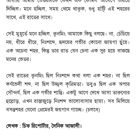
আঁধারি আমার ভেতরটাকে কেমন এক কোমল আবেগে ভরিয়ে
দিচ্ছিল। মনে হচ্ছিল
,
সময় থেমে থাকুক
,
শুধু হাঁটিৃ এই শহরের
সাথে
,
এই রাতের সাথে।
সেই মুহূর্তে মনে হচ্ছিল
,
কুনমিং আমাকে কিছু বলছে। না
,
চেঁচিয়ে
নয়
,
ধীরে ধীরে
,
নিঃশব্দে
,
হৃদয়ের গভীর কোনো জায়গা ছুঁয়ে।
এক অচেনা শহর
,
কিন্তু তার রাত যেন চেনা এক সুর হয়ে বাজছে
মনের ভেতর।
সেই রাতের কুনমিং ছিল নিঃশব্দে কথা বলা এক শহর। না ছিল
কর্ণভেদী শব্দ
,
না ছিল উজ্জ্বল কৃত্রিমতা। তবুও ছিল এক অপার
সৌন্দর্য
,
ছিল এক গভীর শান্তি। একটু আগে দেখে আসা তারুণ্যের
হুল্লোড়
,
এখন রাস্তাজুড়ে নিঃশব্দ ভালোবাসার ছায়া। সব মিলিয়ে
বসন্তশহর যেনো প্রেমেরই জয়গান গাচ্ছে।
(
চলবে
)
লেখক
:
চিফ রিপোর্টার
,
দৈনিক আজাদী।