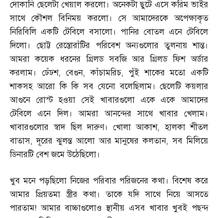
দোকানি ছেলেটা খেয়াল করলো। অনেকটা ছুটে এসে করিম ভাইর
সাথে কৌশল বিনিময় করলো। সে আমাদেরকে অপেক্ষাকৃত
নিরিবিলি একটি টেবিলে বসালো। পানির বোতল এনে টেবিলে
দিলো। ছোট্ট রেস্তোরাঁটির পরিবেশ অন্যগুলোর তুলনায় শান্ত।
আমরা কয়েক ধরনের গ্রিলড সবজি আর গ্রিলড ফিশ অর্ডার
করলাম। ঢেঁঢশ
,
বেগুন
,
কাঁচামরিচ
,
পুঁই শাকের মতো একটি
শাকসহ আরো কি কি সব যেনো বলেছিলাম। ছেলেটি কয়লার
আগুনে রোস্ট হওয়া সেই খাবারগুলো একে একে আমাদের
টেবিলে এনে দিল। আমরা আনন্দের সাথে খাবার খেলাম।
খাবারগুলোর স্বাদ ছিল দারুণ। খোলা আকাশ
,
হালকা শীতল
বাতাস
,
দূরের ঝুলন্ত আলো আর মানুষের কলতান
,
সব মিলিয়ে
ডিনারটি বেশ জমে উঠেছিলো।
খুব মনে পড়ছিলো নিজের পরিবার পরিজনের কথা। বিশেষ করে
আমার প্রিয়তমা স্ত্রীর কথা। তাকে যদি সাথে নিয়ে আসতে
পারতাম
!
আমার বাচ্চাগুলোও স্থানীয় এসব খাবার খুবই পছন্দ