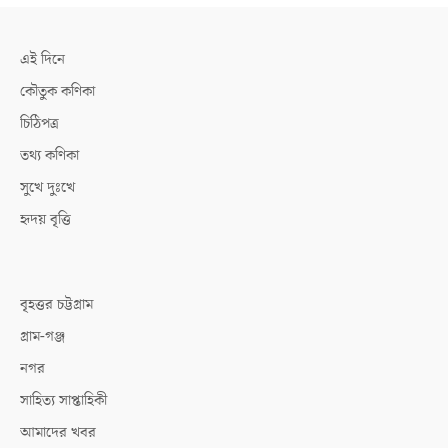
এই দিনে
কৌতুক কণিকা
চিঠিপত্র
তথ্য কণিকা
সুখে দুঃখে
হৃদয় বৃত্তি
বৃহত্তর চট্টগ্রাম
গ্রাম-গঞ্জ
নগর
সাহিত্য সাপ্তাহিকী
আমাদের খবর