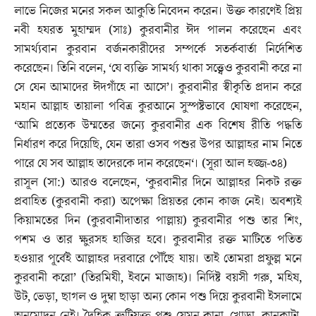
লাভে নিজের মনের সকল আকুতি নিবেদন করেন। উক্ত কারণেই প্রিয়
নবী হযরত মুহাম্মদ (সাঃ) কুরবানীর ঈদ পালন করেছেন এবং
সামর্থ্যবান কুরবান বর্জনকারীদের সম্পর্কে সতর্কবার্তা নির্দেশিত
করেছেন। তিনি বলেন, ‘যে ব্যক্তি সামর্থ্য থাকা সত্ত্বেও কুরবানী করে না
সে যেন আমাদের ঈদগাঁহে না আসে’। কুরবানীর স্বীকৃতি প্রদান করে
মহান আল্লাহ তায়ালা পবিত্র কুরআনে সুস্পষ্টভাবে ঘোষণা করেছেন,
‘আমি প্রত্যেক উম্মতের জন্যে কুরবানীর এক বিশেষ রীতি পদ্ধতি
নির্ধারণ করে দিয়েছি, যেন তারা ওসব পশুর উপর আল্লাহর নাম নিতে
পারে যে সব আল্লাহ তাদেরকে দান করেছেন‘। (সূরা আল হজ্জ-৩৪)
রাসূল (সা:) আরও বলেছেন, ‘কুরবানীর দিনে আল্লাহর নিকট রক্ত
প্রবাহিত (কুরবানী করা) অপেক্ষা প্রিয়তর কোন কাজ নেই। অবশ্যই
কিয়ামতের দিন (কুরবানীদাতার পাল্লায়) কুরবানীর পশু তার শিং,
পশম ও তার ক্ষুরসহ হাজির হবে। কুরবানীর রক্ত মাটিতে পতিত
হওয়ার পূর্বেই আল্লাহর দরবারে পৌঁছে যায়। তাই তোমরা প্রফুল্ল মনে
কুরবানী করো’ (তিরমিযী, ইবনে মাজাহ)। নির্দিষ্ট বয়সী গরু, মহিষ,
উট, ভেড়া, ছাগল ও দুম্বা ছাড়া অন্য কোন পশু দিয়ে কুরবানী ইসলামে