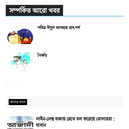
সম্পর্কিত আরো খবর
পবিত্র ঈদুল আযহার তাৎপর্য
নৈর্ঋত
আরও খবর
লাইন-লেন্থ বজায় রেখে বল করেছে বোলাররা :
হাসান