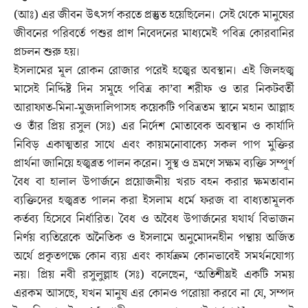
(আঃ) এর জীবন উৎসর্গ করতে প্রস্তুত হয়েছিলেন। সেই থেকে মানুষের
জীবনের পরিবর্তে পশুর প্রাণ নিবেদনের মাধ্যমেই পবিত্র কোরবানির
প্রচলন শুরু হয়।
ইসলামের মূল রোকন রোজার পরেই হজ্বের অবস্থান। এই জিলহজ্ব
মাসেই নির্দ্দিষ্ট দিন সমূহে পবিত্র কা’বা শরীফ ও তার নিকটবর্তী
আরাফাত-মিনা-মুজদালিপাসহ কয়েকটি পবিত্রতম স্থানে মহান আল্লাহ
ও তাঁর প্রিয় রসুল (সঃ) এর নির্দেশ মোতাবেক অবস্থান ও কার্যাদি
নিবিড় একাত্মতার সাথে এবং কায়মনোবাক্যে সকল পাপ মুক্তির
প্রার্থনা জানিয়ে হজ্বব্রত পালন করেন। সুস্থ ও ভ্রমণে সক্ষম ব্যক্তি সম্পূর্ণ
বৈধ বা হালাল উপার্জনে প্রয়োজনীয় খরচ বহন করার ক্ষমতাবান
ব্যক্তিদের হজ্বব্রত পালন করা ইসলাম ধর্মে ফরজ বা বাধ্যতামূলক
কর্তব্য হিসেবে নির্ধারিত। বৈধ ও অবৈধ উপার্জনের যথার্থ বিভাজন
নির্ণয় ব্যতিরেকে অনৈতিক ও ইসলামে অনুমোদনহীন পন্থায় অর্জিত
অর্থে প্রকৃতপক্ষে কোন ব্যয় এবং কার্যক্রম কোনভাবেই সমর্থনযোগ্য
নয়। প্রিয় নবী রসুলুল্লাহ (সঃ) বলেছেন, ‘অতিশীঘ্রই একটি সময়
এরকম আসছে, যখন মানুষ এর কোনও পরোয়া করবে না যে, সম্পদ