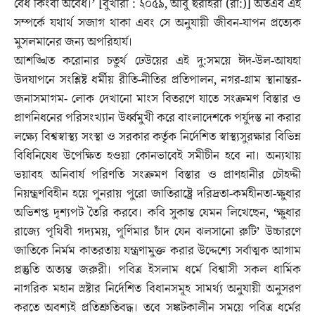
বৈধ কিংবা অবৈধ।’ [বুখারী : ২০৫৯, আবু হুরাইরা (রা:)] অতএব এই
সম্পর্কে যথার্থ সজাগ থাকা এবং সে অনুযায়ী জীবন-যাপন প্রত্যেক
মুসলমানের জন্য অপরিহার্য।
আশঙ্খিত করোনার চতুর্থ ঢেউয়ের এই দু:সময়ে ঈদ-উল-আযহা
উদযাপনে সংশ্লিষ্ট ধর্মীয় রীতি-নীতির প্রতিপালন, নগর-গ্রাম স্থানান্তর-
জনাসমাগম- লোক দেখানো মাংস বিতরণে যাতে সংক্রমণ বিস্তার ও
প্রাণনিধনের পরিসংখ্যান উর্ধ্বমুখী করে বাংলাদেশকে পর্যুদস্ত না করার
লক্ষ্যে বিশ্বস্বাস্থ্য সংস্থা ও সরকার কর্তৃক নির্দেশিত স্বাস্থ্যসুরক্ষার বিভিন্ন
বিধিনিষেধ উপেক্ষিত হওয়া কোনভাবেই সমীচীন হবে না। অন্যথায়
ভয়াবহ অনিবার্য পরিণতি সংক্রমণ বিস্তার ও প্রাণহানীর চৌহদ্দী
নিয়ন্ত্রণবিহীন হয়ে পুনরায় পুরো জাতিরাষ্ট্রে দরিদ্রতা-কর্মহীনতা-ক্ষুধার
অভিশপ্ত দৃশ্যপট তৈরি করবে। কবি সুকান্ত যেমন লিখেছেন, ‘ক্ষুধার
রাজ্যে পৃথিবী গদ্যময়, পূর্ণিমার চাঁদ যেন ঝলসানো রুটি’ উচ্চারণে
জাতিকে নির্মম কাতরতায় যন্ত্রণামুক্ত করার উদ্দেশ্যে সর্বাত্মক আগাম
প্রস্তুতি অত্যন্ত জরুরী। পবিত্র ইসলাম ধর্মে বিশ্বাসী সকল ধার্মিক
নাগরিক মহান স্রষ্টার নির্দেশিত বিধানসমূহ সামর্থ্য অনুযায়ী অনুসরণ
করতে অবশ্যই প্রতিশ্রুতিবদ্ধ। তবে সঙ্কটকালীন সময়ে পবিত্র ধর্মের