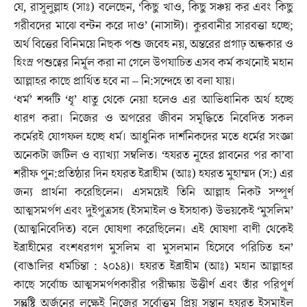
যে, রাসূলুল্লাহ (সাঃ) বলেছেন, ‘কিছু খাও, কিছু সঞ্চয় কর এবং কিছু
গরীবদের মাঝে বন্টন করে দাও’ (নাসাঈ)। কুরবানীর সারবত্তা হচ্ছে;
অর্থ বিত্তের বিনিময়ে নিছক পশু জবেহ নয়, অন্তরের প্রগাঢ় অন্ধকার ও
হিংস্র পশুত্বের নির্মূল করা না গেলে উপযাচিত এসব কর্ম কখনোই মহান
আল্লাহর কাছে প্রার্থিত হবে না – নি:সন্দেহে তা বলা যায়।
‘ধর্ম’ শব্দটি ‘ধৃ’ ধাতু থেকে নেয়া হলেও এর আভিধানিক অর্থ হচ্ছে
ধারণ করা। নিজের ও অপরের জীবন সমৃদ্ধিতে নিবেদিত সকল
কর্মেরই যোগফল হচ্ছে ধর্ম। আধুনিক দার্শনিকদের মতে ধর্মের সংজ্ঞা
অনেকটা জটিল ও ব্যাখ্যা সম্বলিত। ‘হযরত নূহের প্লাবনের পর কা’বা
শরীফ পুন:প্রতিষ্ঠার দিন হযরত ইব্রাহীম (আঃ) হযরত মুহাম্মদ (স:) এর
জন্য প্রার্থনা করেছিলেন। এসময়েই তিনি আল্লাহ নিকট সম্পূর্ণ
আত্মসমর্পণ এবং দুইপুত্রসহ (ইসমাইল ও ইসহাক) উভয়কেই ‘মুসলিম’
(আত্মনিবেদিত) বলে ঘোষণা করেছিলেন। এই ঘোষণা বাণী থেকেই
ইব্রাহীমের বংশধরগণ মুসলিম বা মুসলমান হিসেবে পরিচিত হন’
(বাঙালির ধর্মচিন্তা : ২০১৪)। হযরত ইব্রাহীম (আঃ) মহান আল্লাহর
কাছে সর্বোচ্চ আত্মসমর্পণকারীর পরীক্ষায় উত্তীর্ণ এবং তাঁর পরিপূর্ণ
সন্তুষ্টি অর্জনের লক্ষেই নিজের সর্বোত্তম প্রিয় সন্তান হযরত ইসমাইল