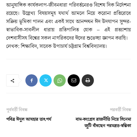
আনুষাঙ্গিক কার্যকলাপ-জীবনধারা পরিবর্তনেরও বিশেষ দিক নির্দেশনা
রয়েছে। উল্লেখ্য বিষয়সমূহ যথার্থ আমলে নিয়ে করোনা প্রতিরোধে
সক্রিয় ভূমিকা পালন এবং একই সাথে আনন্দঘন ঈদ উদযাপন সুন্দর-
স্বাভাবিক-সাবলীল ধারায় প্রতিপালিত হোক – এই প্রত্যাশায়
দেশবাসীসহ বিশ্বের সকল নাগরিকদের ঈদের শুভেচ্ছা জ্ঞাপন করছি।
লেখক: শিক্ষাবিদ, সাবেক উপাচার্য চট্টগ্রাম বিশ্ববিদ্যালয়।
পূর্ববর্তী নিবন্ধ
পরবর্তী নিবন্ধ
পবিত্র ঈদুল আযহার তাৎপর্য
বাম-কংগ্রেস রাজনীতি নিয়ে সিনেমা
জুটি বাঁধছেন পরমব্রত-স্বস্তিকা