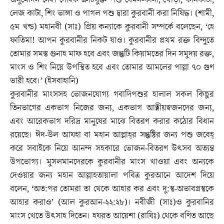
অনুমোদন নেই। দৈহিক ত্রুটিযুক্ত পশু যেমন-কানা, খোড়া, কানকাটা,
লেজ কাটা, শিং ভাঙ্গা ও পাগল পশু দ্বারা কুরবানী করা নিষিদ্ধ। (শামী,
৫ম খন্ড) মহানবী (সাঃ) প্রিয় কন্যাকে কুরবানী সম্পর্কে বলেছেন, ‘হে
ফাতিমা! আপন কুরবানীর নিকট যাও। কুরবানীর প্রথম রক্ত বিন্দুতে
তোমার সমস্ত গুনাহ মাফ হবে এবং জন্তুটি কিয়ামতের দিন সমুদয় রক্ত,
মাংস ও শিং নিয়ে উপস্থিত হবে এবং তোমার আমলের পাল্লা ৭০ গুণ
ভারী হবে।’ (ইসবাহানি)
কুরবানীর মাংসসহ ভোজনযোগ্য গবাদিপশুর হালাল সকল কিছুর
তিনভাগের একভাগ নিজের জন্য, একভাগ আত্নীয়স্বজনদের জন্য,
এবং আরেকভাগ দরিদ্র মানুষের মাঝে বিতরণ করার কঠোর বিধান
রয়েছে। ঈদ-উল আযহা বা মহান আল্লাহ্‌র সন্তুষ্টির জন্য পশু জবেহ্‌
করে সবাইকে নিয়ে আনন্দ সহকারে ভোজন-বিতরণ উৎসব অত্যন্ত
উপভোগ্য। মুসলমানদেরকে কুরবানীর মাংস খাওয়া এবং অন্যকে
দেওয়ার জন্য মহান আল্লাহতায়ালা পবিত্র কুরআনে আদেশ দিয়ে
বলেন, ‘অত:পর তোমরা তা থেকে আহার কর এবং দু:স্থ-অভাবগ্রস্থকে
আহার করাও’ (আল কুরআন-২২:২৮)। নবীজী (সাঃ)ও কুরবানির
মাংস খেতে উৎসাহ দিতেন। হযরত আয়েশা (রাযিঃ) থেকে বর্ণিত আছে