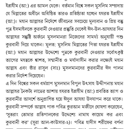
ইব্রাহীম (আ:) এর আমল থেকে। বর্তমান বিশ্বে সকল মুসলিম সম্প্রদায়
যে মিল্লাতের অধীনে অধিষ্ঠিত তারও প্রতিষ্ঠাতা হচ্ছেন হযরত ইব্রাহীম
(আ:)। মহান আল্লাহর নির্দেশে জীবনের সবচেয়ে মূল্যবান ও প্রিয় বস্তু
পুত্র ইসমাইলকে কুরবানী দেওয়ার প্রস্তুতি থেকেই ঈদ-উল-আযহার দিন
আল্লাহর সন্তুষ্টি অর্জনে মুসলমানরা নিজেদের সামর্থ্য অনুযায়ী পশু
কুরবানী দিয়ে থাকেন। মূলত: মুসলিম মিল্লাতের পিতা হযরত ইব্রাহীম
(আ:) মহান আল্লাহর উদ্দেশ্যে পুত্রকে কুরবানী দেওয়ার সর্বোৎকৃষ্ট
ত্যাগের মহত্বকে শ্বাশত, সম্মানীত ও মর্যাদাসীন করার লক্ষ্যেই মহান
আল্লাহ এবং তাঁর রাসূল (সাঃ) মুসলমানদের কুরবানীর ঈদ পালন
করার নির্দেশ দিয়েছেন।
এ দিন বিশ্বের সকল ধর্মপ্রাণ মুসলমান বিপুল উৎসাহ উদ্দীপনায় মহান
আল্লাহর নৈকট্য লাভের আশায় হযরত ইব্রাহীম (আ:) প্রবর্তিত ত্যাগ ও
কুরবানীর আদর্শে অনুপ্রাণিত হয়ে ঈদুল আযহা উদযাপন করে থাকে।
কুরবানী সম্পর্কে আল্লাহ পাক পবিত্র কুরআন মজীদে ঘোষণা করেছেন,
‘সুতরাং তোমার প্রতিপালকের উদ্দেশ্যে নামায কায়েম কর এবং
কুরবানী কর’ (সূরা আল-কাউসার-২)। পবিত্র হাদীস শরীফের বর্ণনা