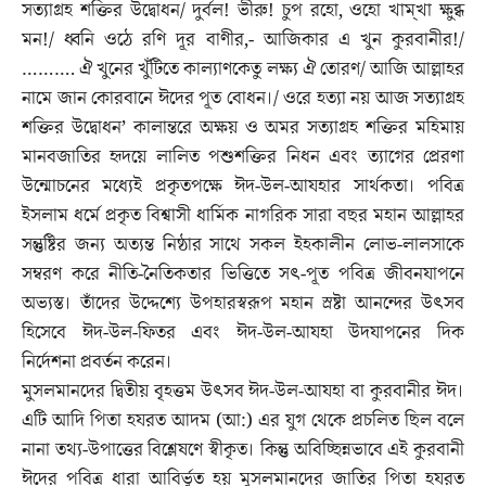
সত্যাগ্রহ শক্তির উদ্বোধন/ দুর্বল! ভীরু! চুপ রহো, ওহো খাম্‌খা ক্ষুব্ধ
মন!/ ধ্বনি ওঠে রণি দূর বাণীর,- আজিকার এ খুন কুরবানীর!/
………. ঐ খুনের খুঁটিতে কাল্যাণকেতু লক্ষ্য ঐ তোরণ/ আজি আল্লাহর
নামে জান কোরবানে ঈদের পূত বোধন।/ ওরে হত্যা নয় আজ সত্যাগ্রহ
শক্তির উদ্বোধন’ কালান্তরে অক্ষয় ও অমর সত্যাগ্রহ শক্তির মহিমায়
মানবজাতির হৃদয়ে লালিত পশুশক্তির নিধন এবং ত্যাগের প্রেরণা
উন্মোচনের মধ্যেই প্রকৃতপক্ষে ঈদ-উল-আযহার সার্থকতা। পবিত্র
ইসলাম ধর্মে প্রকৃত বিশ্বাসী ধার্মিক নাগরিক সারা বছর মহান আল্লাহর
সন্তুষ্টির জন্য অত্যন্ত নিষ্ঠার সাথে সকল ইহকালীন লোভ-লালসাকে
সম্বরণ করে নীতি-নৈতিকতার ভিত্তিতে সৎ-পূত পবিত্র জীবনযাপনে
অভ্যস্ত। তাঁদের উদ্দেশ্যে উপহারস্বরূপ মহান স্রষ্টা আনন্দের উৎসব
হিসেবে ঈদ-উল-ফিতর এবং ঈদ-উল-আযহা উদযাপনের দিক
নির্দেশনা প্রবর্তন করেন।
মুসলমানদের দ্বিতীয় বৃহত্তম উৎসব ঈদ-উল-আযহা বা কুরবানীর ঈদ।
এটি আদি পিতা হযরত আদম (আ:) এর যুগ থেকে প্রচলিত ছিল বলে
নানা তথ্য-উপাত্তের বিশ্লেষণে স্বীকৃত। কিন্তু অবিচ্ছিন্নভাবে এই কুরবানী
ঈদের পবিত্র ধারা আবির্ভূত হয় মুসলমানদের জাতির পিতা হযরত