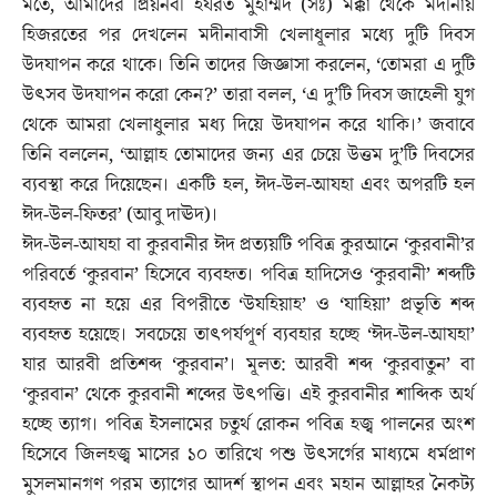
মতে, আমাদের প্রিয়নবী হযরত মুহাম্মদ (সঃ) মক্কা থেকে মদীনায়
হিজরতের পর দেখলেন মদীনাবাসী খেলাধূলার মধ্যে দুটি দিবস
উদযাপন করে থাকে। তিনি তাদের জিজ্ঞাসা করলেন, ‘তোমরা এ দুটি
উৎসব উদযাপন করো কেন?’ তারা বলল, ‘এ দু’টি দিবস জাহেলী যুগ
থেকে আমরা খেলাধুলার মধ্য দিয়ে উদযাপন করে থাকি।’ জবাবে
তিনি বললেন, ‘আল্লাহ তোমাদের জন্য এর চেয়ে উত্তম দু’টি দিবসের
ব্যবস্থা করে দিয়েছেন। একটি হল, ঈদ-উল-আযহা এবং অপরটি হল
ঈদ-উল-ফিতর’ (আবু দাঊদ)।
ঈদ-উল-আযহা বা কুরবানীর ঈদ প্রত্যয়টি পবিত্র কুরআনে ‘কুরবানী’র
পরিবর্তে ‘কুরবান’ হিসেবে ব্যবহৃত। পবিত্র হাদিসেও ‘কুরবানী’ শব্দটি
ব্যবহৃত না হয়ে এর বিপরীতে ‘উযহিয়াহ’ ও ‘যাহিয়া’ প্রভৃতি শব্দ
ব্যবহৃত হয়েছে। সবচেয়ে তাৎপর্যপূর্ণ ব্যবহার হচ্ছে ‘ঈদ-উল-আযহা’
যার আরবী প্রতিশব্দ ‘কুরবান’। মূলত: আরবী শব্দ ‘কুরবাতুন’ বা
‘কুরবান’ থেকে কুরবানী শব্দের উৎপত্তি। এই কুরবানীর শাব্দিক অর্থ
হচ্ছে ত্যাগ। পবিত্র ইসলামের চতুর্থ রোকন পবিত্র হজ্ব পালনের অংশ
হিসেবে জিলহজ্ব মাসের ১০ তারিখে পশু উৎসর্গের মাধ্যমে ধর্মপ্রাণ
মুসলমানগণ পরম ত্যাগের আদর্শ স্থাপন এবং মহান আল্লাহর নৈকট্য