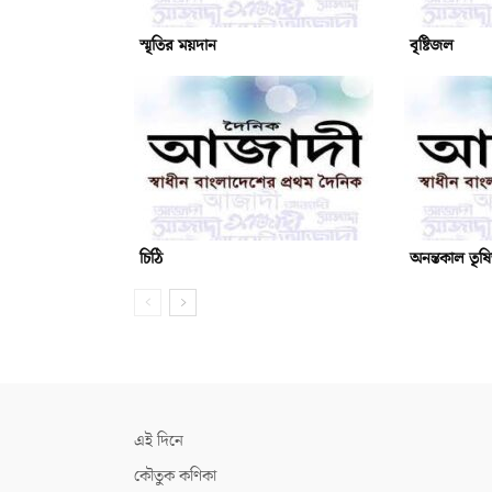
স্মৃতির ময়দান
বৃষ্টিজল
চিঠি
অনন্তকাল তৃষ
এই দিনে
কৌতুক কণিকা