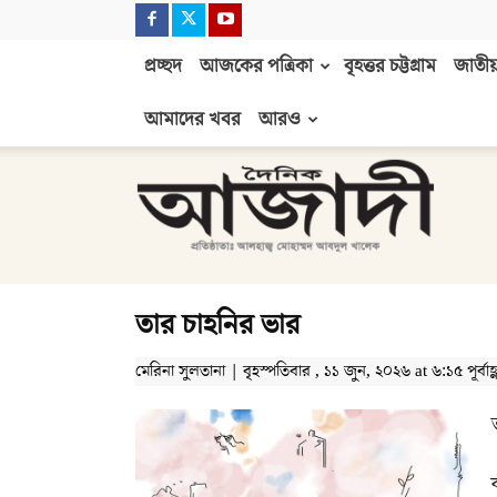
প্রচ্ছদ
আজকের পত্রিকা
বৃহত্তর চট্টগ্রাম
জাতীয়
আমাদের খবর
আরও
দৈনিক
আজাদী
তার চাহনির ভার
মেরিনা সুলতানা | বৃহস্পতিবার , ১১ জুন, ২০২৬ at ৬:১৫ পূর্বাহ্