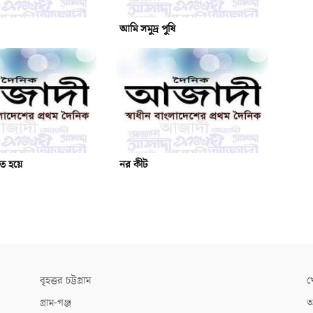
আমি সমুদ্র পুষি
িত হয়ে
নর কীট
বৃহত্তর চট্টগ্রাম
খ
গ্রাম-গঞ্জ
আ