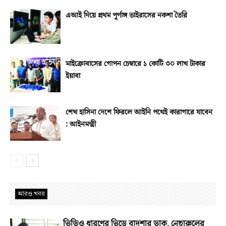
এআই দিয়ে প্রথম পূর্ণাঙ্গ ভাইরাসের নকশা তৈরি
মাইক্রোবাসের গোপন চেম্বারে ১ কোটি ৩০ লাখ টাকার
ইয়াবা
শেখ হাসিনা দেশে ফিরলে আইনি পথেই কারাগারে যাবেন
: আইনমন্ত্রী
আরও খবর
ভিডিও ধারণের ভিড়ে বাদশার ডাক, নেছারুলের