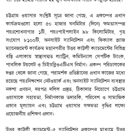
চট্টগ্রাম ওয়াসার সংশ্লিষ্ট সূত্রে জানা গেছে
,
এ প্রকল্পের প্রধান
কার্যক্রমগুলো হলো ৫০ হাজার ঘনমিটার
(
দিনে
)
ক্ষমতাসম্পন্ন
পয়ঃশোধনাগার ১টি
,
পয়ঃপাইপলাইন ৯৮ কিলোমিটার
,
গৃহ
সংযোগ ৮১০০টি
,
অনসাইট স্যানিটেশন এবং ফিক্যাল স্ল্যাজ
ম্যানেজমেন্ট কার্যক্রম মহানগরীর উত্তর কাট্টলী ক্যাচমেন্টের বিভিন্ন
বস্তি এলাকায় স্বাস্থ্যসম্মত ল্যাট্রিন
,
কমিউন্যাল সেপটিক ট্যাংক
,
পাবলিক টয়লেট ও ডিইডব্লিওএটিএস নির্মাণ। প্রকল্প পরিচালকের
দপ্তর থেকে জানা গেছে
,
পরামর্শক প্রতিষ্ঠানের প্রধান কাজের মধ্যে
রয়েছে পয়ঃনিষ্কাশন নেটওয়ার্ক এবং অনসাইট স্যানিটেশন ব্যবস্থার
নকশা প্রণয়ন
,
দরপত্র দলিল প্রস্তুত
,
ঠিকাদার নিয়োগে চট্টগ্রাম
ওয়াসাকে সহায়তা
,
নির্মাণকাজ তদারকি
,
পরিবেশ ও সামাজিক
প্রভাব মূল্যায়ন এবং চট্টগ্রাম ওয়াসার সক্ষমতা বৃদ্ধির লক্ষ্যে
প্রয়োজনীয় প্রশিক্ষণ প্রদান।
উত্তর কাট্টলী ক্যাচমেন্ট
–
৫ স্যানিটেশন প্রকল্পের মাধ্যমে উত্তর