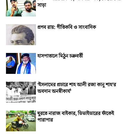
সাড়া
প্রণব রায়: গীতিকবি ও সাংবাদিক
হাসপাতালে মিঠুন চক্রবর্তী
‘ইসলামের প্রচারে শাহ আলী রজা কানু শাহ’র
অবদান অনস্বীকার্য’
ঘুরতে নারাজ বাইকার, ডিভাইডারের ফাঁকেই
পারাপার