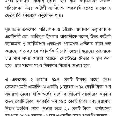
মধ্যে ঠিকাদার নিয়োগ দেওয়া হবে বলে জানিয়েছেন প্রকল্প
পরিচালক। উত্তর কাট্টলী স্যানিটেশন প্রকল্পটি ২০২৫ সালের ২
ফেব্রুয়ারি একনেকে অনুমোদন পায়।
স্যুয়ারেজ প্রকল্পের পরিচালক ও চট্টগ্রাম ওয়াসার তত্ত্বাবধায়ক
প্রকৌশলী মো
.
আরিফুল ইসলাম আজাদীকে বলেন
,
উত্তর কাট্টলী
ক্যাচমেন্ট
–
৫ স্যানিটেশন প্রকল্পের পরামর্শক প্রতিষ্ঠান কাজ শুরু
করেছে। গত ২৪ মে পরামর্শক নিয়োগ দেওয়া হয়েছে। তাদেরকে
চার মাস সময় দেওয়া হয়েছে। সেপ্টেম্বরে টেন্ডার আহ্বান করা
হবে। চার মাসের মধ্যে ঠিকাদার নিয়োগ দেওয়া হবে।
এ প্রকল্পের ২ হাজার ৭৯৭ কোটি টাকার মধ্যে ফ্রেঞ্চ
ডেভেলপমেন্ট এজেন্সি
(
এএফডি
)
১ হাজার ৮৭২ কোটি টাকা ঋণ
সহায়তা দেবে। বাকি অর্থের মধ্যে বাংলাদেশ সরকারের অনুদান
৩৬২ কোটি টাকা
,
সরকারি ঋণ ৫৪৩ কোটি টাকা এবং ওয়াসার
নিজস্ব তহবিল থেকে দেওয়া হচ্ছে ২০ কোটি টাকা। অর্থায়নের
ব্যাপারে ২০২৩ সালের ২২ জুন এএফডির সাথে ঋণচুক্তি হয়েছে।