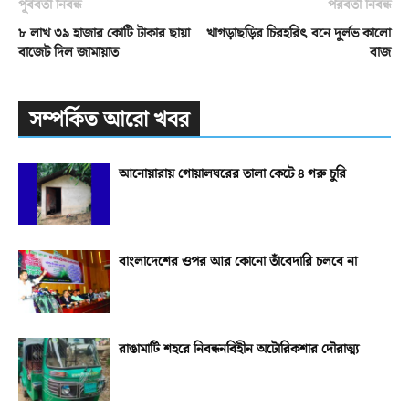
পূর্ববর্তী নিবন্ধ
পরবর্তী নিবন্ধ
৮ লাখ ৩৯ হাজার কোটি টাকার ছায়া
খাগড়াছড়ির চিরহরিৎ বনে দুর্লভ কালো
বাজেট দিল জামায়াত
বাজ
সম্পর্কিত আরো খবর
আনোয়ারায় গোয়ালঘরের তালা কেটে ৪ গরু চুরি
বাংলাদেশের ওপর আর কোনো তাঁবেদারি চলবে না
রাঙামাটি শহরে নিবন্ধনবিহীন অটোরিকশার দৌরাত্ম্য