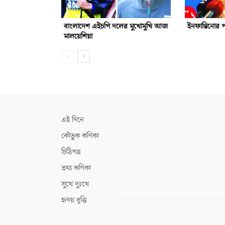
বাংলাদেশ এইচপি দলের মুখোমুখি আজ
ইনফান্তিনোর 
মালয়েশিয়া
এই দিনে
কৌতুক কণিকা
চিঠিপত্র
তথ্য কণিকা
সুখে দুঃখে
হৃদয় বৃত্তি