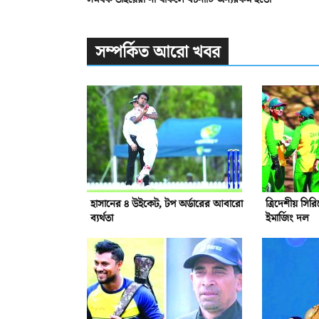
সম্পর্কিত আরো খবর
হাসানের ৪ উইকেট, টপ অর্ডারের আবারো
ত্রিদেশীয় সি
ব্যর্থতা
ইমার্জিং দল