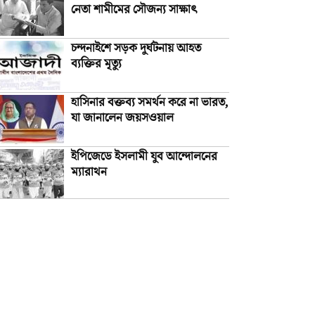
নেতা শামীমের সৌজন্য সাক্ষাৎ
চন্দনাইশে সড়ক দুর্ঘটনায় আহত
ব্যক্তির মৃত্যু
হাসিনার বক্তব্য সমর্থন করে না ভারত,
যা জানালেন জয়সওয়াল
ইপিজেডে ইসলামী যুব আন্দোলনের
ম্যারাথন