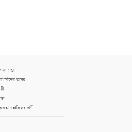
োলা হাওয়া
গামীদের আসর
ারী
াস্থ্য
োরআন হাদিসের বাণী