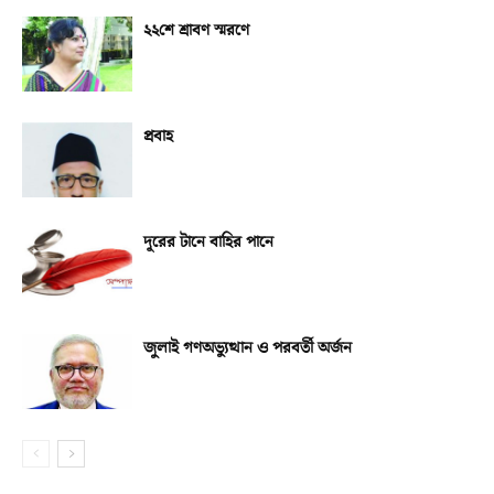
২২শে শ্রাবণ স্মরণে
প্রবাহ
দূরের টানে বাহির পানে
জুলাই গণঅভ্যুত্থান ও পরবর্তী অর্জন