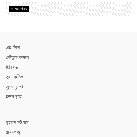
আরও খবর
এই দিনে
কৌতুক কণিকা
চিঠিপত্র
তথ্য কণিকা
সুখে দুঃখে
হৃদয় বৃত্তি
বৃহত্তর চট্টগ্রাম
গ্রাম-গঞ্জ