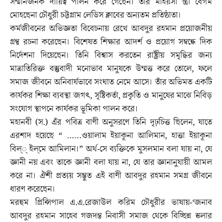
সম্মানজনক দায়িত্ব পালন করে গেছেন। তাঁর মহিয়সী স্ত্রী বেগম
মোহছেনা চৌধুরী চট্টগ্রাম লেডিস ক্লাবের অন্যতম প্রতিষ্ঠাতা।
কর্মজীবনের অভিজ্ঞতা বিবেচনায় রেখে আবদুর রহমান প্রয়োজনীয়
গ্রন্থ রচনা করেছেন। বিশেষত শিক্ষার আদর্শ ও প্রয়োগ সম্বন্ধে দিক
নির্দেশনা দিয়েছেন। তিনি বিশ্বাস করতেন রাষ্ট্রীয় সমৃদ্ধির জন্য
মাত্রাতিরিক্ত বস্তুবাদী মনোভাব মানুষকে উম্মত্ত করে তোলে, ফলে
সমাজ জীবনে অনিবার্যভাবে সংঘাত নেমে আসে। তাঁর অভিমত একটি
কার্যকর শিক্ষা ব্যবস্থা জগৎ, সৃষ্টিকর্তা, প্রকৃতি ও মানুষের মাঝে নিবিড়
সংযোগ স্থাপনে কার্যকর ভূমিকা পালন করে।
মহানবী (স.) এঁর পবিত্র বাণী অনুসরণে তিনি দৃঢ়চিত্ত ছিলেন, যাতে
এরশাদ হয়েছে “ ……ওয়ালাম ইয়াকূনা আলিমান, হাত্তা ইয়াকূনা
বিল্‌্‌ ইল্‌মে আমিলান।” অর্থ-সে ব্যক্তিকে মুসলমান বলা যায় না, যে
জ্ঞানী নয় এবং তাকে জ্ঞানী বলা যায় না, যে তার জ্ঞানানুযায়ী আমল
করে না। ঐশী প্রত্যয় সম্ভুত এই বাণী আবদুর রহমান সমগ্র জীবনে
ধারণ করেছেন।
মরহুম প্রিন্সিপাল এ.এ.রেজাউল করিম চৌধুরীর ভাষায়-‘জনাব
আবদুর রহমান সাহেব গজদন্ত নিবাসী সমাজ থেকে বিচ্ছিন্ন স্কলার