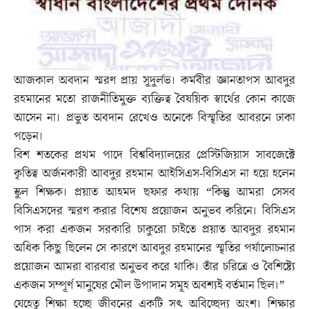
আজকাল অবদান স্মরণ প্রায় সুদুর্লভ। কর্মবীর জ্ঞানতাপস আবদুর
রহমানের মতো রাজনীতিমুক্ত ব্যক্তিত্ব বৈষয়িক স্বার্থের কোন কাজে
আসেন না। প্রভুত অবদান রেখেও অনেকে বিস্মৃতির আবরনে ঢাকা
পড়েন।
বিশ শতকের প্রথম পাদে বিশ্ববিদ্যালয়ের প্রেস্টিজিয়াস সাবজেক্টে
কৃতিত্ব অর্জনকারী আবদুর রহমান আইসিএস-বিসিএস না হয়ে হলেন
স্কুল শিক্ষক। প্রয়াত আহমদ ছফার কথায় “কিন্তু আমরা সেসব
বিসিএসদের স্মরণ করার বিশেষ প্রয়োজন অনুভব করিনে। বিসিএস
পাস করা একজন সরকারি চাকুরো চাইতে প্রয়াত আবদুর রহমান
অধিক কিছু ছিলেন সে কারণে আবদুর রহমানের স্মৃতির পর্যালোচনার
প্রয়োজন আমরা বারবার অনুভব করে থাকি। তাঁর চরিত্রে ও বৈশিষ্ট্যে
একজন সম্পূর্ণ মানুষের মৌল উপাদান সমূহ অবশ্যই বর্তমান ছিল।”
যেহেতু শিক্ষা হচ্ছে জীবনের একটি সৎ অবিচ্ছেদ্য অংশ। শিক্ষার