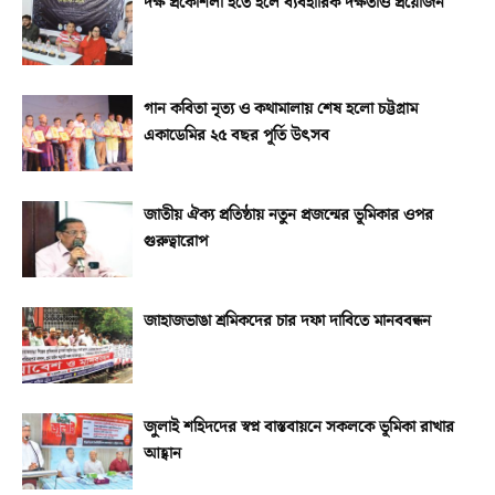
দক্ষ প্রকৌশলী হতে হলে ব্যবহারিক দক্ষতাও প্রয়োজন
গান কবিতা নৃত্য ও কথামালায় শেষ হলো চট্টগ্রাম
একাডেমির ২৫ বছর পূর্তি উৎসব
জাতীয় ঐক্য প্রতিষ্ঠায় নতুন প্রজন্মের ভূমিকার ওপর
গুরুত্বারোপ
জাহাজভাঙা শ্রমিকদের চার দফা দাবিতে মানববন্ধন
জুলাই শহিদদের স্বপ্ন বাস্তবায়নে সকলকে ভূমিকা রাখার
আহ্বান