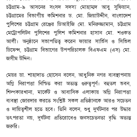
চট্টগ্রাম
–
৯ আসনের সংসদ সদস্য মোহাম্মদ আবু সুফিয়ান
,
চট্টগ্রামের বিভাগীয় কমিশনার ড
.
মো
.
জিয়াউদ্দীন
,
বাংলাদেশ
পুলিশের চট্টগ্রাম রেঞ্জের ডিআইজি মো
.
মনিরুজ্জামান
,
চট্টগ্রাম
মেট্রোপলিটন পুলিশের পুলিশ কমিশনার হাসান মো
.
শওকত
আলী। অনুষ্ঠানে সভাপতিত্ব করেন ফায়ার সার্ভিস ও সিভিল
ডিফেন্স
,
চট্টগ্রাম বিভাগের উপপরিচালক বিএফএম
(
এস
)
মো
.
জসীম উদ্দিন।
মেয়র ডা
.
শাহাদাত হোসেন বলেন
,
আধুনিক নগর ব্যবস্থাপনায়
অগ্নি নিরাপত্তা নিশ্চিত করা অত্যন্ত গুরুত্বপূর্ণ। বহুতল ভবন
,
শিল্পকারখানা
,
মার্কেট ও আবাসিক এলাকায় অগ্নি নিরাপত্তা
ব্যবস্থা জোরদার করতে সংশ্লিষ্ট সকল প্রতিষ্ঠানকে আরও সচেতন
ও দায়িত্বশীল হতে হবে। তিনি বলেন
,
শুধু দুর্ঘটনার পর উদ্ধার
তৎপরতা নয়
,
দুর্ঘটনা প্রতিরোধেও জনসচেতনতা বৃদ্ধি অত্যন্ত
জরুরি।