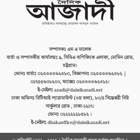
সম্পাদকঃ
এম এ মালেক
বার্তা ও সম্পাদকীয় কার্যালয়ঃ
৯, সিডিএ বাণিজ্যিক এলাকা, মোমিন রোড,
চট্টগ্রাম।
ফোনঃ বার্তাঃ
০২৩৩৩৩৬২৩৮০, বিজ্ঞাপনঃ ০২৩৩৩৩৬২৩৮২ |
০১৭৫৫৬০৮২০০, ফ্যাক্সঃ ০২৩৩৩৩৬২৩৮১।
ই-মেইলঃ
azadi@dainikazadi.net
ঢাকা অফিসঃ
বিটিআই প্যারামাউন্ট (৩য় তলা), ৮০/৪ সিদ্ধেশ্বরী নিউ
সার্কুলার রোড , ঢাকা-১২১৭।
ফোনঃ
০২২২২২২৮৫৮২ ।
ই-মেইলঃ
dhakaoffice@dainikazadi.net