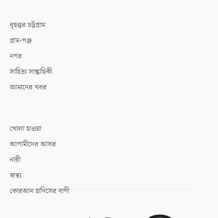
বৃহত্তর চট্টগ্রাম
গ্রাম-গঞ্জ
নগর
সাহিত্য সাপ্তাহিকী
আমাদের খবর
খোলা হাওয়া
আগামীদের আসর
নারী
স্বাস্থ্য
কোরআন হাদিসের বাণী