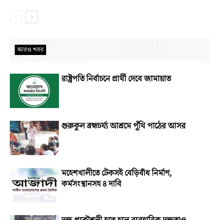
আরও খবর
রাষ্ট্রপতি নির্বাচনে প্রার্থী দেবে জামায়াত
গুরুকুল ব্রহ্মচর্য্য আশ্রমে পুঁথি পাঠের আসর
মহেশখালীতে টেকসই বেড়িবাঁধ নির্মাণ,
কর্মসংস্থানসহ ৪ দাবি