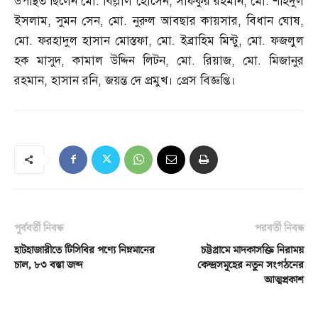
উপস্থিত ছিলেন মো
.
বিল্লাল হোসেন
,
সফিকুর রহমান
,
মো
.
শহিদুল
ইসলাম
,
সুমন সেন
,
মো
.
নুরুল আবছার কায়সার
,
বিধান ঘোষ
,
মো
.
ফরহাদুল হাসান মোস্তফা
,
মো
.
ইব্রাহিম মিন্টু
,
মো
.
ফজলুল
হক মাসুদ
,
কামাল উদ্দিন লিটন
,
মো
.
রিয়াজ
,
মো
.
মিজানুর
রহমান
,
হাসান রনি
,
জয়ন্ত দে প্রমুখ। প্রেস বিজ্ঞপ্তি।
পূর্ববর্তী নিবন্ধ
পরবর্তী নিবন্ধ
হাটহাজারীতে টিসিবির পণ্যে নিম্নমানের
চট্টগ্রামে মাদকাসক্তি নিরাময়
চাল, ৮৩ বস্তা জব্দ
কেন্দ্রসমূহের নতুন সংগঠনের
আত্মপ্রকাশ