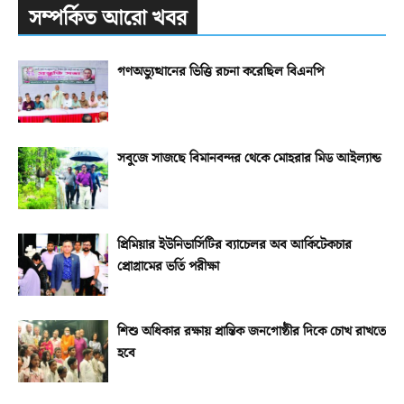
সম্পর্কিত আরো খবর
গণঅভ্যুত্থানের ভিত্তি রচনা করেছিল বিএনপি
সবুজে সাজছে বিমানবন্দর থেকে মোহরার মিড আইল্যান্ড
প্রিমিয়ার ইউনিভার্সিটির ব্যাচেলর অব আর্কিটেকচার
প্রোগ্রামের ভর্তি পরীক্ষা
শিশু অধিকার রক্ষায় প্রান্তিক জনগোষ্ঠীর দিকে চোখ রাখতে
হবে