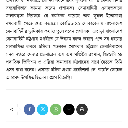
অনস্বীকার্য। নগরীতে সৌন্দর্য বর্ধনে এবং শৃঙ্খলা রক্ষায় সেনাবাহিনীর
সহযোগিতার কামনা করেন প্রশাসক। সেনাবাহিনী এযাবতকালে
জলাবদ্ধতা নিরসনে যে কর্মযজ্ঞ করেছে তার সুফল ইতোমধ্যে
নগরবাসী পেতে শুরু করেছে। কোভিড-১৯ মোকাবেলায় বাংলাদেশ
সেনাবাহিনীর ভূমিকার কথাও তুলে ধরেন প্রশাসক। এছাড়া বাংলাদেশ
সেনাবাহিনী চট্টগ্রাম নগরীতে যে উন্নয়ন কাজ করছে এতে সব ধরনের
সহযোগিতা করবে চসিক। গতকাল সোমবার চট্টগ্রাম সেনানিবাসের
সদর দপ্তরে মেজর জেনারেল এস এম মতিউর রহমান, জিওসি ২৪
পদাতিক ডিভিশন ও এরিয়া কমান্ডার চট্টগ্রামের সাথে বৈঠকে তিনি
এসব কথা বলেন। এসময় চসিক প্রধান প্রকৌশলী লে. কর্নেল সোহেল
আহমেদ উপস্থিত ছিলেন। প্রেস বিজ্ঞপ্তি।