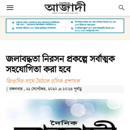
জলাবদ্ধতা নিরসন প্রকল্পে সর্বাত্মক
সহযোগিতা করা হবে
জিওসির সাথে বৈঠকে চসিক প্রশাসক
| মঙ্গলবার , ২২ সেপ্টেম্বর, ২০২০ at ১০:১৪ পূর্বাহ্ণ