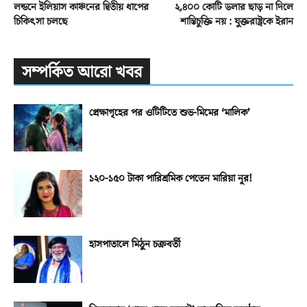
লন্ডনে ইলিয়াস কাঞ্চনের দ্বিতীয় ধাপের
২,৪০০ কোটি ডলার ছাড় না দিলে
চিকিৎসা চলছে
শান্তিচুক্তি নয় : যুক্তরাষ্ট্রকে ইরান
সম্পর্কিত আরো খবর
প্রেক্ষাগৃহের পর ওটিটিতে শুভ-মিমের ‘মালিক’
১২০-১৫০ টাকা পারিশ্রমিক পেতেন মারিয়া নূর!
হাসপাতালে মিঠুন চক্রবর্তী