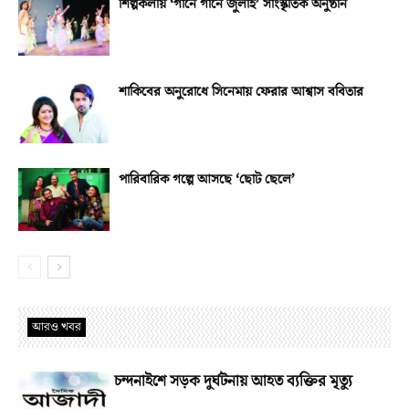
শিল্পকলায় ‘গানে গানে জুলাই’ সাংস্কৃতিক অনুষ্ঠান
শাকিবের অনুরোধে সিনেমায় ফেরার আশ্বাস ববিতার
পারিবারিক গল্পে আসছে ‘ছোট ছেলে’
আরও খবর
চন্দনাইশে সড়ক দুর্ঘটনায় আহত ব্যক্তির মৃত্যু