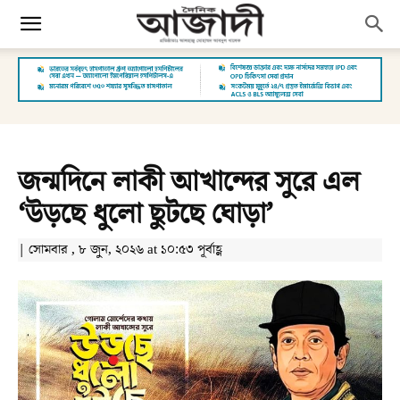
জন্মদিনে লাকী আখান্দের সুরে এল
‘উড়ছে ধুলো ছুটছে ঘোড়া’
| সোমবার , ৮ জুন, ২০২৬ at ১০:৫৩ পূর্বাহ্ণ