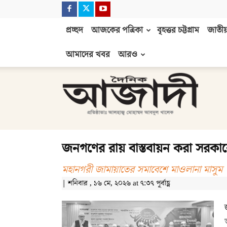
প্রচ্ছদ
আজকের পত্রিকা
বৃহত্তর চট্টগ্রাম
জাতীয়
আমাদের খবর
আরও
দৈনিক
আজাদী
জনগণের রায় বাস্তবায়ন করা সরকারের
মহানগরী জামায়াতের সমাবেশে মাওলানা মাসুম
| শনিবার , ১৬ মে, ২০২৬ at ৭:৩৭ পূর্বাহ্ণ