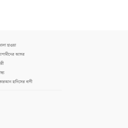
োলা হাওয়া
গামীদের আসর
ারী
াস্থ্য
োরআন হাদিসের বাণী