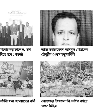
ানোই বড় চ্যালেঞ্জ, ঋণ
আজ সমাজসেবক আবদুল মোতালেব
িতে হবে : গভর্নর
চৌধুরীর ৩২তম মৃত্যুবার্ষিকী
ীবী থানা জামায়াতের কর্মী
লোহাগাড়া উপজেলা বিএনপির বর্ণাঢ্য
স্বাগত মিছিল