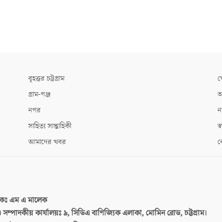
বৃহত্তর চট্টগ্রাম
খ
গ্রাম-গঞ্জ
আ
নগর
ন
সাহিত্য সাপ্তাহিকী
স্ব
আমাদের খবর
ক
দকঃ
এম এ মালেক
 ও সম্পাদকীয় কার্যালয়ঃ
৯, সিডিএ বাণিজ্যিক এলাকা, মোমিন রোড, চট্টগ্রাম।