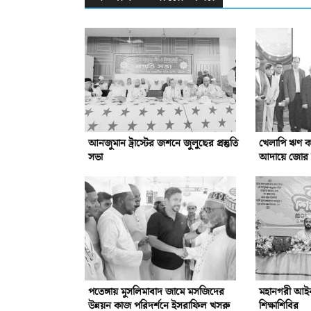
আনজুমান ট্রাস্টের জশনে জুলুছের প্রস্তুতি
খেলাপি ঋণ কম
সভা
আদায়ে জোর দ
পতেঙ্গায় মুসলিমাবাদ জামে মসজিদের
মহানগরী আইনজ
উন্নয়ন কাজ পরিদর্শনে ইসরাফিল খসরু
শিক্ষাশিবির