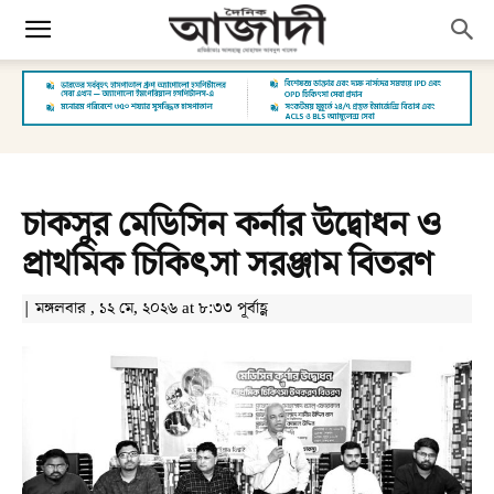
চাকসুর মেডিসিন কর্নার উদ্বোধন ও
প্রাথমিক চিকিৎসা সরঞ্জাম বিতরণ
| মঙ্গলবার , ১২ মে, ২০২৬ at ৮:৩৩ পূর্বাহ্ণ