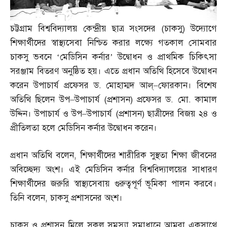
চট্টগ্রাম বিশ্ববিদ্যালয় কেন্দ্রীয় ছাত্র সংসদের
(
চাকসু
)
উদ্যোগে
শিক্ষার্থীদের স্বাস্থ্যসেবা নিশ্চিত করার লক্ষ্যে গতকাল সোমবার
চাকসু ভবনে ‘মেডিসিন কর্নার’ উদ্বোধন ও প্রাথমিক চিকিৎসা
সরঞ্জাম বিতরণ অনুষ্ঠিত হয়। এতে প্রধান অতিথি হিসেবে উদ্বোধন
করেন উপাচার্য প্রফেসর ড
.
মোহাম্মদ আল্‌
–
ফোরকান। বিশেষ
অতিথি ছিলেন উপ
–
উপাচার্য
(
প্রশাসন
)
প্রফেসর ড
.
মো
.
কামাল
উদ্দিন। উপাচার্য ও উপ
–
উপাচার্য
(
প্রশাসন
)
ছাত্রীদের বিজয় ২৪ ও
প্রীতিলতা হলে মেডিসিন কর্নার উদ্বোধন করেন।
প্রধান অতিথি বলেন
,
শিক্ষার্থীদের শারীরিক সুস্থতা শিক্ষা জীবনের
অবিচ্ছেদ্য অংশ। এই মেডিসিন কর্নার বিশ্ববিদ্যালয়ের সাধারণ
শিক্ষার্থীদের জরুরি স্বাস্থ্যসেবায় গুরুত্বপূর্ণ ভূমিকা পালন করবে।
তিনি বলেন
,
চাকসু প্রশাসনের অংশ।
চাকসু ও প্রশাসন মিলে সকল সমস্যা সমাধানে আমরা একসাথে