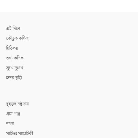
এই দিনে
কৌতুক কণিকা
চিঠিপত্র
তথ্য কণিকা
সুখে দুঃখে
হৃদয় বৃত্তি
বৃহত্তর চট্টগ্রাম
গ্রাম-গঞ্জ
নগর
সাহিত্য সাপ্তাহিকী