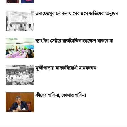
এনায়েতপুর লোকনাথ সেবাশ্রমে অভিষেক অনুষ্ঠান
ব্যাংকিং সেক্টরে রাজনৈতিক হস্তক্ষেপ থাকবে না
মুন্সীপাড়ায় মাদকবিরোধী মানববন্ধন
কীসের হাসিনা, কোথায় হাসিনা