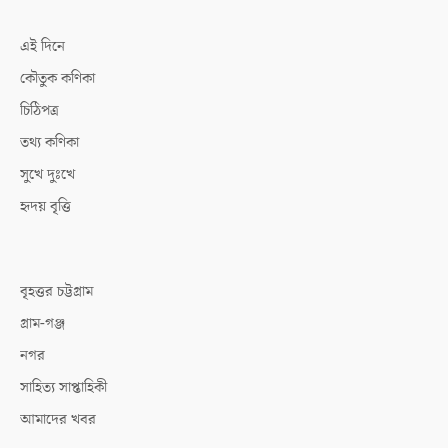
এই দিনে
কৌতুক কণিকা
চিঠিপত্র
তথ্য কণিকা
সুখে দুঃখে
হৃদয় বৃত্তি
বৃহত্তর চট্টগ্রাম
গ্রাম-গঞ্জ
নগর
সাহিত্য সাপ্তাহিকী
আমাদের খবর