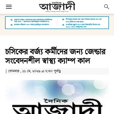
চসিকের বর্জ্য কর্মীদের জন্য জেন্ডার
সংবেদনশীল স্বাস্থ্য ক্যাম্প কাল
| সোমবার , ১১ মে, ২০২৬ at ৭:৩০ পূর্বাহ্ণ