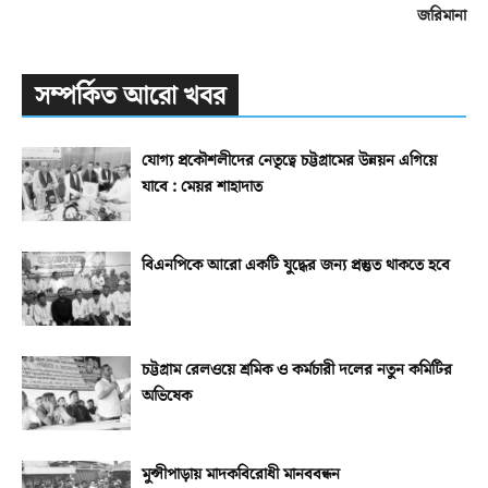
জরিমানা
সম্পর্কিত আরো খবর
যোগ্য প্রকৌশলীদের নেতৃত্বে চট্টগ্রামের উন্নয়ন এগিয়ে
যাবে : মেয়র শাহাদাত
বিএনপিকে আরো একটি যুদ্ধের জন্য প্রস্তুত থাকতে হবে
চট্টগ্রাম রেলওয়ে শ্রমিক ও কর্মচারী দলের নতুন কমিটির
অভিষেক
মুন্সীপাড়ায় মাদকবিরোধী মানববন্ধন