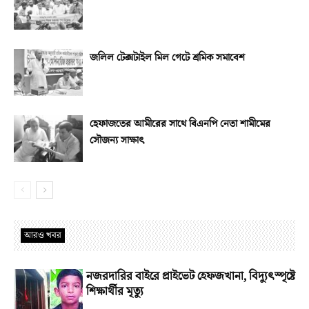
জলিল টেক্সটাইল মিল গেটে শ্রমিক সমাবেশ
হেফাজতের আমীরের সাথে বিএনপি নেতা শামীমের
সৌজন্য সাক্ষাৎ
আরও খবর
নজরদারির বাইরে প্রাইভেট হেফজখানা, বিদ্যুৎস্পৃষ্টে
শিক্ষার্থীর মৃত্যু