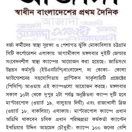
বর্জ্য কর্মীদের স্বাস্থ্য সুরক্ষা ও পেশাগত ঝুঁকি মোকাবিলায় চট্টগ্রাম
সিটি কর্পোরেশন এলাকায় আগামীকাল মঙ্গলবার দুইটি জেন্ডার
সংবেদনশীল স্বাস্থ্য ক্যাম্পের আয়োজন করা হয়েছে। জাতিসংঘ
উন্নয়ন কর্মসূচি
(
ইউএনডিপি
)
বাংলাদেশ
,
দ্য কোকা
–
কোলা
ফাউন্ডেশনের সহযোগিতায় প্লাস্টিকস সার্কুলারিটি প্রজেক্টের
(
পিসিপি
)
আওতায় এই ক্যাম্পগুলো আয়োজন করছে। মঙ্গলবার
সকাল ১০টা থেকে দুপুর ২টা পর্যন্ত অনুষ্ঠিতব্য ক্যাম্প দুটি হবে
মাস্টারপোল
(
ওয়ার্ড ১৯
,
বালুয়ার দিঘী
)
এবং রাজাখালী ব্রিজ
(
ওয়ার্ড ১৮
,
বাকলিয়া
)
এলাকায়। মাস্টারপোল ক্যাম্পে প্রধান
অতিথি থাকবেন চসিক প্রধান পরিচ্ছন্নতা কর্মকর্তা ক্যাপ্টেন
ইখতিয়ার উদ্দিন আহমেদ চৌধুরী। ক্যাম্পে ১০০ জনের বেশি