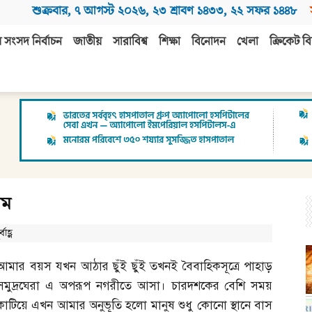
শুক্রবার
,
৭ আগস্ট ২০২৬
,
২৩ শ্রাবণ ১৪৩৩
,
২২ সফর ১৪৪৮
 সংসদ নির্বাচন
জাতীয়
সারাবিশ্ব
শিক্ষা
বিনোদন
খেলা
ক্রিকেট বি
াম
াহ্ণ
আমার বয়স যখন আঠার ছুঁই ছুঁই তখনই বৈবাহিকসূত্রে পাহাড়
সমুদ্রঘেরা এ অপরূপ নগরীতে আসা। চারদশকের বেশি সময়
কাটিয়ে এখন আমার অনুভূতি হলো মানুষ শুধু কোনো স্থানে বাস