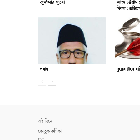
জুম’আর খুতবা
আজ চট্টগ্রাম 
দিবস : প্রতিষ
প্রবাহ
দূরের টানে বা
এই দিনে
কৌতুক কণিকা