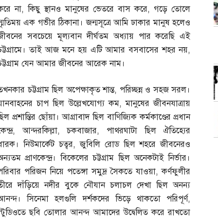
করে না
,
কিছু স্থানও মানুষের ভেতরে বাস করে
,
গড়ে তোলে
স্মৃতিময় এক গভীর ঠিকানা। জন্মসূত্রে আমি ঢাকার মানুষ হলেও
জীবনের সবচেয়ে মূল্যবান দীর্ঘতম অধ্যায় পার করেছি এই
চট্টগ্রামে। তাই আজ মনে হয় এটি আমার বসবাসের শহর নয়
,
চট্টগ্রাম যেন আমার জীবনের আরেক নাম।
তখনকার চট্টগ্রাম ছিল অপেক্ষাকৃত শান্ত
,
পরিচ্ছন্ন ও সহজ সরল।
যানবাহনের চাপ ছিল উল্লেখযোগ্য কম
,
মানুষের জীবনযাত্রায়
ছিল প্রশান্তির ছোঁয়া। আগ্রাবাদ ছিল বাণিজ্যিক কর্মকাণ্ডের প্রধান
েন্দ্র
,
আন্দরকিল্লা
,
চকবাজার
,
পাথরঘাটা ছিল ঐতিহ্যের
ধারক। নিউমার্কেট চত্বর
,
জুবিলি রোড ছিল শহরে জীবনেরও
অন্যতম প্রাণকেন্দ্র। বিকেলের চট্টগ্রাম ছিল অনেকটাই নির্ভার।
পরিবার পরিজন নিয়ে পতেঙ্গা সমুদ্র সৈকতে যাওয়া
,
কর্ণফুলীর
তীরে দাঁড়িয়ে নদীর বুকে নৌযান চলাচল দেখা ছিল অনন্য
আনন্দ। সিনেমা হলগুলি দর্শকদের ভিড়ে থাকতো পরিপূর্ণ
,
স্টুডিওতে ছবি তোলার আনন্দ আমাদের উদ্বেলিত করে রাখতো