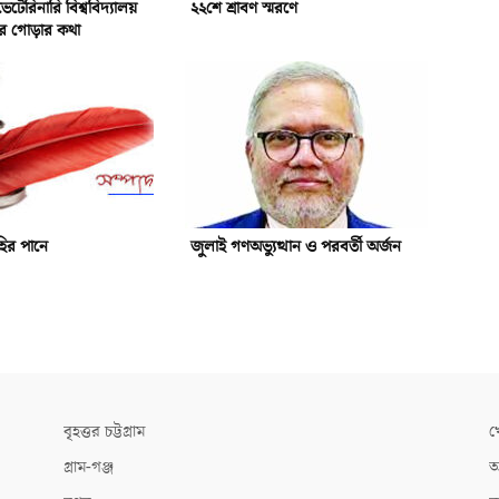
ভেটেরিনারি বিশ্ববিদ্যালয়
২২শে শ্রাবণ স্মরণে
্ঠার গোড়ার কথা
হির পানে
জুলাই গণঅভ্যুত্থান ও পরবর্তী অর্জন
বৃহত্তর চট্টগ্রাম
খ
গ্রাম-গঞ্জ
আ