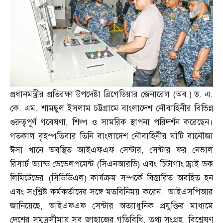
প্রধানমন্ত্রীর প্রতিরক্ষা উপদেষ্টা ব্রিগেডিয়ার জেনারেল
(
অব
.)
ড
.
এ
.
কে
.
এম
.
শামছুল ইসলাম চট্টগ্রামে বাংলাদেশ নৌবাহিনীর বিভিন্ন
গুরুত্বপূর্ণ গবেষণা
,
শিল্প ও সামরিক স্থাপনা পরিদর্শন করেছেন।
গতকাল বৃহস্পতিবার তিনি বাংলাদেশ নৌবাহিনীর ঘাঁটি বানৌজা
ঈসা খানে অবস্থিত আইএফএফ সেন্টার
,
সেন্টার ফর নেভাল
রিসার্চ অ্যান্ড ডেভেলপমেন্ট
(
সিএনআরডি
)
এবং চিটাগাং ড্রাই ডক
লিমিটেডের
(
সিডিডিএল
)
কার্যক্রম সম্পর্কে বিস্তারিত অবহিত হন
এবং সংশ্লিষ্ট কর্মকর্তাদের সঙ্গে মতবিনিময় করেন। আইএসপিআর
জানিয়েছে
,
আইএফএফ সেন্টার অত্যাধুনিক প্রযুক্তির মাধ্যমে
দেশের সমুদ্রসীমায় সব জাহাজের গতিবিধি
,
তথ্য সংগ্রহ
,
বিশ্লেষণ