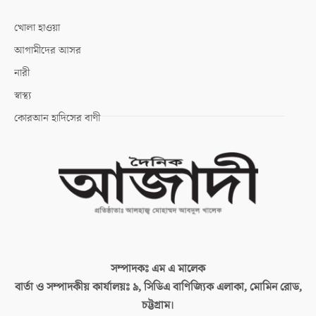
খোলা হাওয়া
আগামীদের আসর
নারী
স্বাস্থ্য
কোরআন হাদিসের বাণী
সম্পাদকঃ
এম এ মালেক
বার্তা ও সম্পাদকীয় কার্যালয়ঃ
৯, সিডিএ বাণিজ্যিক এলাকা, মোমিন রোড,
চট্টগ্রাম।