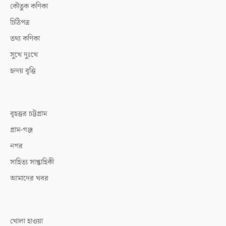
কৌতুক কণিকা
চিঠিপত্র
তথ্য কণিকা
সুখে দুঃখে
হৃদয় বৃত্তি
বৃহত্তর চট্টগ্রাম
গ্রাম-গঞ্জ
নগর
সাহিত্য সাপ্তাহিকী
আমাদের খবর
খোলা হাওয়া