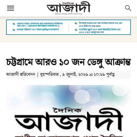
চট্টগ্রামে আরও ১০ জন ডেঙ্গু আক্রান্ত
আজাদী প্রতিবেদন | বৃহস্পতিবার , ৯ জুলাই, ২০২৬ at ১০:২৬ পূর্বাহ্ণ