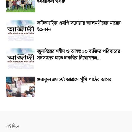
ইসরাফিল খসরু
ফটিকছড়ির এমপি সরোয়ার আলমগীরের মায়ের
ইন্তেকাল
জুলাইয়ের শহীদ ও আহত ১০ ব্যক্তির পরিবারের
সদস্যদের হাতে চাকরির নিয়োগপত্র...
গুরুকুল ব্রহ্মচর্য্য আশ্রমে পুঁথি পাঠের আসর
এই দিনে