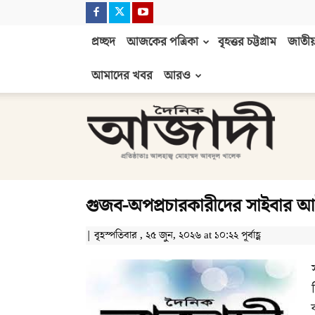
প্রচ্ছদ
আজকের পত্রিকা
বৃহত্তর চট্টগ্রাম
জাতীয়
আমাদের খবর
আরও
দৈনিক
আজাদী
গুজব-অপপ্রচারকারীদের সাইবার
| বৃহস্পতিবার , ২৫ জুন, ২০২৬ at ১০:২২ পূর্বাহ্ণ