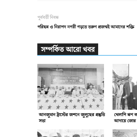
পূর্ববর্তী নিবন্ধ
পরিছন্ন ও নিরাপদ নগরী গড়তে তরুণ প্রজন্মই আমাদের শক্তি
সম্পর্কিত আরো খবর
আনজুমান ট্রাস্টের জশনে জুলুছের প্রস্তুতি
খেলাপি ঋণ কম
সভা
আদায়ে জোর দ