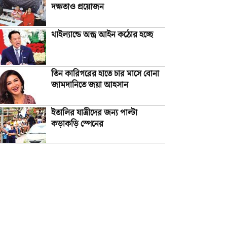
দক্ষতাও প্রয়োজন
থাইল্যান্ডে অস্ত্র আইন কঠোর হচ্ছে
তিন কারিগরের হাতে চার মাসে বোনা
জামদানিতে জয়া আহসান
ইতালির যাত্রীদের জন্য পাল্টা
কড়াকড়ি স্পেনের