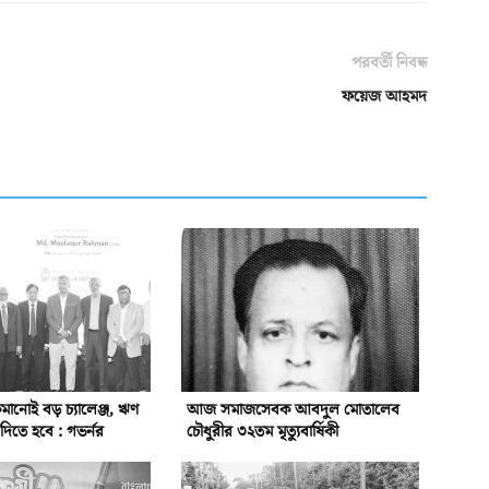
পরবর্তী নিবন্ধ
ফয়েজ আহমদ
ানোই বড় চ্যালেঞ্জ, ঋণ
আজ সমাজসেবক আবদুল মোতালেব
িতে হবে : গভর্নর
চৌধুরীর ৩২তম মৃত্যুবার্ষিকী