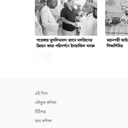
পতেঙ্গায় মুসলিমাবাদ জামে মসজিদের
মহানগরী আইনজ
উন্নয়ন কাজ পরিদর্শনে ইসরাফিল খসরু
শিক্ষাশিবির
এই দিনে
কৌতুক কণিকা
চিঠিপত্র
তথ্য কণিকা