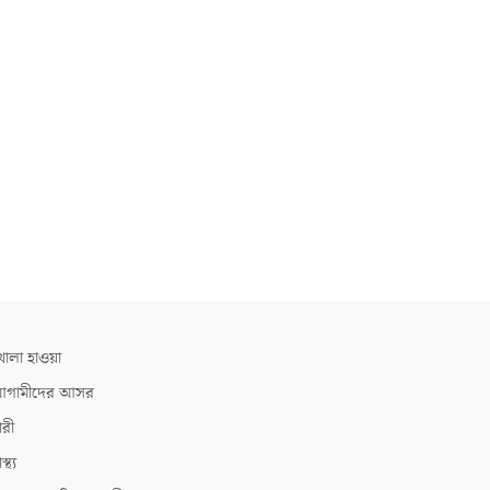
োলা হাওয়া
গামীদের আসর
ারী
াস্থ্য