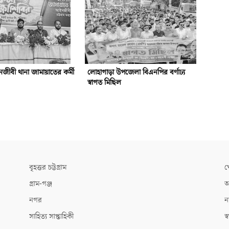
ীবী থানা জামায়াতের কর্মী
লোহাগাড়া উপজেলা বিএনপির বর্ণাঢ্য
স্বাগত মিছিল
বৃহত্তর চট্টগ্রাম
খ
গ্রাম-গঞ্জ
আ
নগর
ন
সাহিত্য সাপ্তাহিকী
স্ব