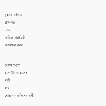
বৃহত্তর চট্টগ্রাম
গ্রাম-গঞ্জ
নগর
সাহিত্য সাপ্তাহিকী
আমাদের খবর
খোলা হাওয়া
আগামীদের আসর
নারী
স্বাস্থ্য
কোরআন হাদিসের বাণী