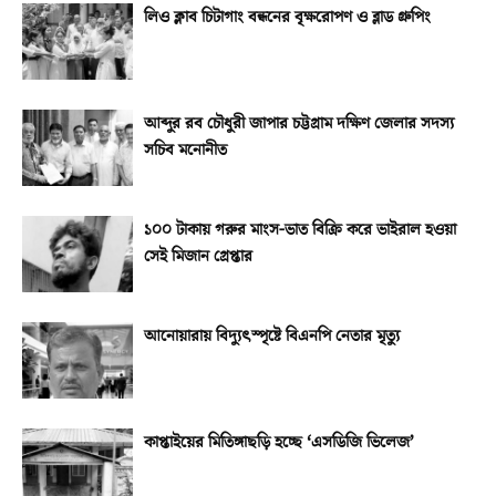
লিও ক্লাব চিটাগাং বন্ধনের বৃক্ষরোপণ ও ব্লাড গ্রুপিং
আব্দুর রব চৌধুরী জাপার চট্টগ্রাম দক্ষিণ জেলার সদস্য
সচিব মনোনীত
১০০ টাকায় গরুর মাংস-ভাত বিক্রি করে ভাইরাল হওয়া
সেই মিজান গ্রেপ্তার
আনোয়ারায় বিদ্যুৎস্পৃষ্টে বিএনপি নেতার মৃত্যু
কাপ্তাইয়ের মিতিঙ্গাছড়ি হচ্ছে ‘এসডিজি ভিলেজ’