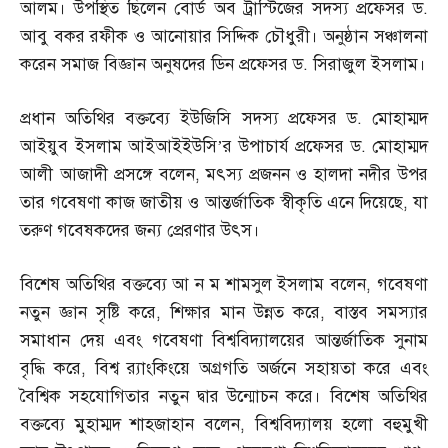
আলম। উপস্থিত ছিলেন বোর্ড অব ট্রাস্টিজের সদস্য প্রফেসর ড
.
আবু বকর রফীক ও আনোয়ার সিদ্দিক চৌধুরী। অনুষ্ঠান সঞ্চালনা
করেন সমাজ বিজ্ঞান অনুষদের ডিন প্রফেসর ড
.
সিরাজুল ইসলাম।
প্রধান অতিথির বক্তব্যে ইউজিসি সদস্য প্রফেসর ড
.
মোহাম্মদ
আইয়ুব ইসলাম আইআইইউসি’র উপাচার্য প্রফেসর ড
.
মোহাম্মদ
আলী আজাদী প্রসঙ্গে বলেন
,
মৎস্য প্রজনন ও হালদা নদীর উপর
তার গবেষণা কাজ জাতীয় ও আন্তর্জাতিক স্বীকৃতি এনে দিয়েছে
,
যা
তরুণ গবেষকদের জন্য প্রেরণার উৎস।
বিশেষ অতিথির বক্তব্যে আ ন ম শামসুল ইসলাম বলেন
,
গবেষণা
নতুন জ্ঞান সৃষ্টি করে
,
শিক্ষার মান উন্নত করে
,
বাস্তব সমস্যার
সমাধান দেয় এবং গবেষণা বিশ্ববিদ্যালয়ের আন্তর্জাতিক সুনাম
বৃদ্ধি করে
,
বিশ্ব র‌্যাংকিংয়ে অগ্রগতি অর্জনে সহায়তা করে এবং
বৈশ্বিক সহযোগিতার নতুন দ্বার উন্মোচন করে। বিশেষ অতিথির
বক্তব্যে মুহাম্মদ শাহজাহান বলেন
,
বিশ্ববিদ্যালয় হলো বহুমুখী