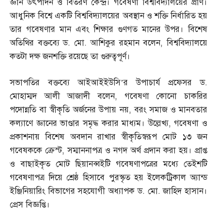
জ্ঞান উৎপাদন ও বিতরণ কেন্দ্র। গবেষণা বিশ্ববিদ্যালয়ের প্রাণ।
আধুনিক বিশ্বে একটি বিশ্ববিদ্যালয়ের অবস্থান ও শক্তি নির্ধারিত হয়
তার গবেষণার মান এবং শিক্ষার গুণগত মানের উপর। বিশেষ
অতিথির বক্তব্যে ড
.
মো
.
আশিকুর রহমান বলেন
,
বিশ্ববিদ্যালয়ে
কতটা দক্ষ জনশক্তি রয়েছে তা গুরুত্বপূর্ণ।
সভাপতির বক্তব্যে আইআইইউসি’র উপাচার্য প্রফেসর ড
.
মোহাম্মদ আলী আজাদী বলেন
,
গবেষণা কোনো চাকরির
পদোন্নতি বা স্বীকৃতি অর্জনের উপায় নয়
,
বরং সমাজ ও মানবতার
কল্যাণে জ্ঞানের ভাণ্ডার সমৃদ্ধ করার মাধ্যম। উল্লেখ্য
,
গবেষণা ও
প্রকাশনায় বিশেষ অবদান রাখার স্বীকৃতিস্বরূপ মোট ১৩ জন
গবেষককে ক্রেস্ট
,
সম্মাননাপত্র ও নগদ অর্থ প্রদান করা হয়। প্রাপ্ত
ও বাছাইকৃত মোট ছিয়ানব্বইটি গবেষণাপত্রের মধ্যে তেইশটি
গবেষণাপত্র দিয়ে শ্রেষ্ঠ হিসাবে পুরস্কৃত হয় ইলেকট্রিকাল অ্যান্ড
ইঞ্জিনিয়ারিং বিভাগের সহযোগী অধ্যাপক ড
.
মো
.
জাহিদ হাসান।
প্রেস বিজ্ঞপ্তি।