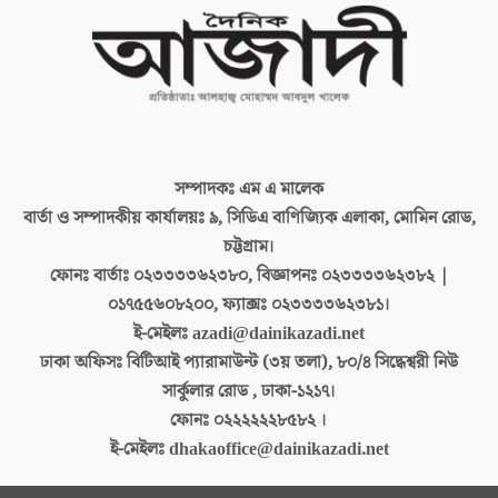
সম্পাদকঃ
এম এ মালেক
বার্তা ও সম্পাদকীয় কার্যালয়ঃ
৯, সিডিএ বাণিজ্যিক এলাকা, মোমিন রোড,
চট্টগ্রাম।
ফোনঃ বার্তাঃ
০২৩৩৩৩৬২৩৮০, বিজ্ঞাপনঃ ০২৩৩৩৩৬২৩৮২ |
০১৭৫৫৬০৮২০০, ফ্যাক্সঃ ০২৩৩৩৩৬২৩৮১।
ই-মেইলঃ
azadi@dainikazadi.net
ঢাকা অফিসঃ
বিটিআই প্যারামাউন্ট (৩য় তলা), ৮০/৪ সিদ্ধেশ্বরী নিউ
সার্কুলার রোড , ঢাকা-১২১৭।
ফোনঃ
০২২২২২২৮৫৮২ ।
ই-মেইলঃ
dhakaoffice@dainikazadi.net