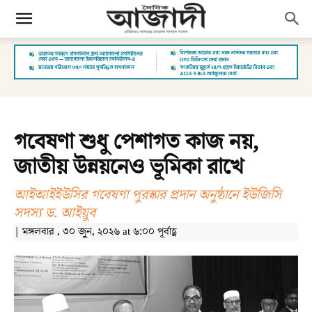
গবেষণা শুধু পেশাগত কাজ নয়,
জাতীয় উন্নয়নেও ভূমিকা রাখে
আইআইইউসির গবেষণা পুরস্কার প্রদান অনুষ্ঠানে ইউজিসি
সদস্য ড. আইয়ুব
| মঙ্গলবার , ৩০ জুন, ২০২৬ at ৬:০০ পূর্বাহ্ণ