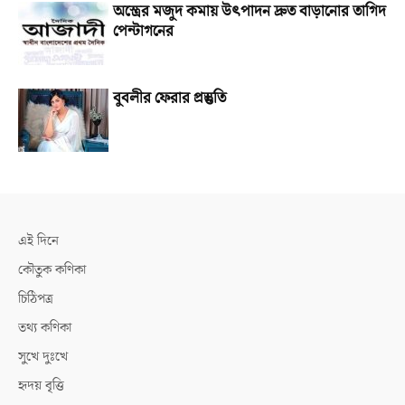
অস্ত্রের মজুদ কমায় উৎপাদন দ্রুত বাড়ানোর তাগিদ
পেন্টাগনের
বুবলীর ফেরার প্রস্তুতি
এই দিনে
কৌতুক কণিকা
চিঠিপত্র
তথ্য কণিকা
সুখে দুঃখে
হৃদয় বৃত্তি