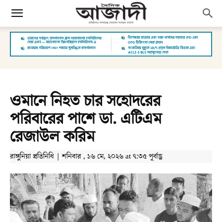
ওমানে নিহত চার সহোদরের
পরিবারের পাশে ডা. এটিএম
রেজাউল করিম
রাঙ্গুনিয়া প্রতিনিধি | শনিবার , ১৬ মে, ২০২৬ at ৭:৩৫ পূর্বাহ্ণ