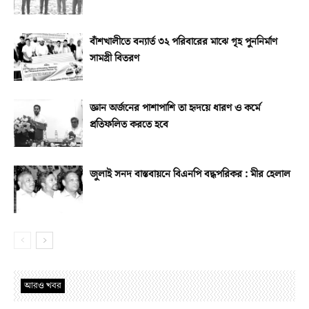
বাঁশখালীতে বন্যার্ত ৩২ পরিবারের মাঝে গৃহ পুননির্মাণ
সামগ্রী বিতরণ
জ্ঞান অর্জনের পাশাপাশি তা হৃদয়ে ধারণ ও কর্মে
প্রতিফলিত করতে হবে
জুলাই সনদ বাস্তবায়নে বিএনপি বদ্ধপরিকর : মীর হেলাল
আরও খবর