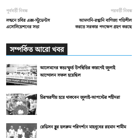
পূর্ববর্তী নিবন্ধ
পরবর্তী নিবন্ধ
লন্ডনে চবির এক্স-স্টুডেন্টস
আমদানি-রপ্তানি বাণিজ্য গতিশীল
এসোসিয়েশনের সভা
করতে সরকার পদক্ষেপ গ্রহণ করছে
সম্পর্কিত আরো খবর
আলেমদের স্বতঃস্ফূর্ত উপস্থিতির কারণেই জুলাই
আন্দোলন সফল হয়েছিল
চিরস্মরণীয় হয়ে থাকবেন জুলাই-আগস্টের শহীদরা
রেডিসন ব্লুর হলরুম পরিদর্শনে মাহবুবের রহমান শামীম