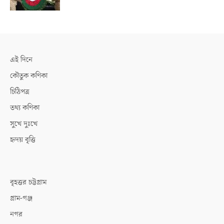
এই দিনে
কৌতুক কণিকা
চিঠিপত্র
তথ্য কণিকা
সুখে দুঃখে
হৃদয় বৃত্তি
বৃহত্তর চট্টগ্রাম
গ্রাম-গঞ্জ
নগর