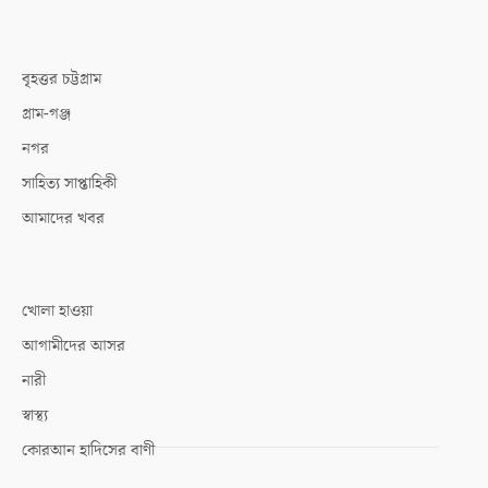
বৃহত্তর চট্টগ্রাম
গ্রাম-গঞ্জ
নগর
সাহিত্য সাপ্তাহিকী
আমাদের খবর
খোলা হাওয়া
আগামীদের আসর
নারী
স্বাস্থ্য
কোরআন হাদিসের বাণী