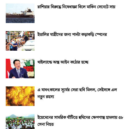
রাশিয়ার বিরুদ্ধে নিষেধাজ্ঞা বিলে মার্কিন সেনেটে সায়
ইতালির যাত্রীদের জন্য পাল্টা কড়াকড়ি স্পেনের
থাইল্যান্ডে অস্ত্র আইন কঠোর হচ্ছে
এ যাবৎকালের সূর্যের সেরা ছবি মিলল, সেইসঙ্গে এল
নতুন রহস্য
ইয়েমেনের সামরিক ঘাঁটিতে হুথিদের ক্ষেপণাস্ত্র হামলায় ৫৮
সেনা নিহত