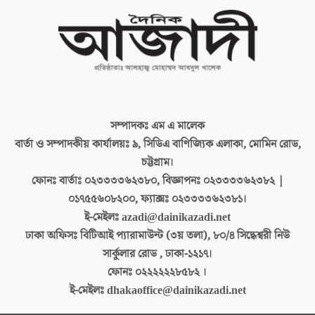
সম্পাদকঃ
এম এ মালেক
বার্তা ও সম্পাদকীয় কার্যালয়ঃ
৯, সিডিএ বাণিজ্যিক এলাকা, মোমিন রোড,
চট্টগ্রাম।
ফোনঃ বার্তাঃ
০২৩৩৩৩৬২৩৮০, বিজ্ঞাপনঃ ০২৩৩৩৩৬২৩৮২ |
০১৭৫৫৬০৮২০০, ফ্যাক্সঃ ০২৩৩৩৩৬২৩৮১।
ই-মেইলঃ
azadi@dainikazadi.net
ঢাকা অফিসঃ
বিটিআই প্যারামাউন্ট (৩য় তলা), ৮০/৪ সিদ্ধেশ্বরী নিউ
সার্কুলার রোড , ঢাকা-১২১৭।
ফোনঃ
০২২২২২২৮৫৮২ ।
ই-মেইলঃ
dhakaoffice@dainikazadi.net