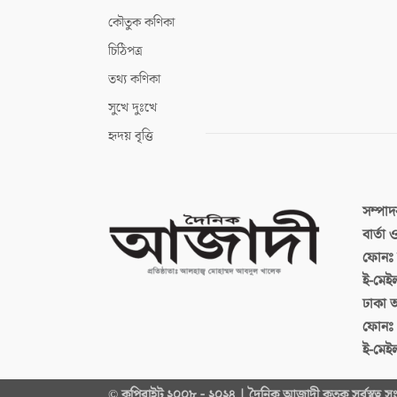
কৌতুক কণিকা
চিঠিপত্র
তথ্য কণিকা
সুখে দুঃখে
হৃদয় বৃত্তি
সম্পা
বার্তা
ফোনঃ ব
ই-মেই
ঢাকা 
ফোনঃ
ই-মেই
© কপিরাইট ২০০৮ - ২০২৪ | দৈনিক আজাদী কতৃক সর্বস্বত্ব