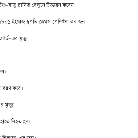
উষ্ণ
–
বায়ু চালিত বেলুনে উড্ডয়ন করেন।
১৮০১
ইংরেজ স্থপতি জেমস পেনির্থন
–
এর জন্ম।
োর্ড
–
এর মৃত্যু।
 হয়।
াজয় বরণ করে।
–
র মৃত্যু।
হাতে নিহত হন।