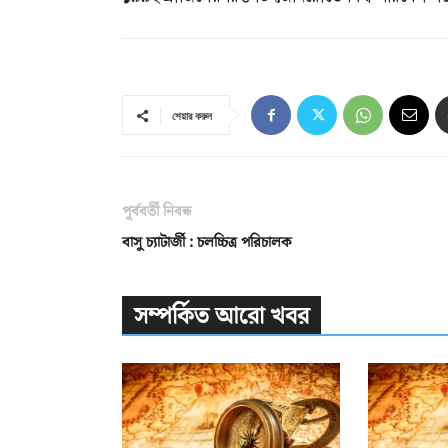
শেয়ার করুন
পূর্ববর্তী নিবন্ধ
বাসু চ্যাটার্জী : চলচ্চিত্র পরিচালক
সম্পর্কিত আরো খবর