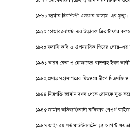
১৮৭৭
নোবেলজয়ী
(
১৯২৭
)
জার্মান রসায়নবিদ ওটো
১৮৮০
জার্মান চিত্রশিল্পী এডগেন আডাম
–
এর মৃত্যু।
১৯১০
হোভারক্র্যাফ্‌ট
–
এর উদ্ভাবক ক্রিস্টোফার কক
১৯২৫
ফরাসি কবি ও ঔপন্যাসিক পিয়ের লোয়
–
এর ম
১৯৩১
আরব নেতা ও হোজাজের বাদশাহ ইবন আলী 
১৯৪২
প্রশান্ত মহাসাগরের মিডওয়ে দ্বীপে মিত্রশক্তি 
১৯৪৪
মিত্রশক্তি জার্মান দখল থেকে রোমকে মুক্ত কর
১৯৪৫
জার্মান অভিব্যক্তিবাদী নাট্যকার গেওর্গ কাইজ
১৯৪৭
ভাইসরয় লর্ড মাউন্টব্যাটেন ১৫ আগস্ট ক্ষমতা