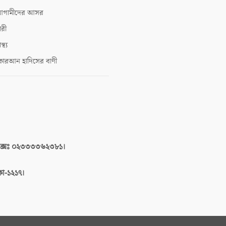
গামীদের আসর
ারী
াস্থ্য
োরআন হাদিসের বাণী
াক্সঃ ০২৩৩৩৩৬২৩৮১।
াকা-১২১৭।