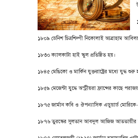
১৮০৯
ডেনিশ চিত্রশিল্পী নিকোলাই আব্রাহাম আবিলগ
১৮৩০
ক্যালকাটা হাই স্কুল প্রতিষ্ঠিত হয়।
১৮৪৫
মেঙিকো ও মার্কিন যুক্তরাষ্ট্রের মধ্যে যুদ্ধ শুরু
১৮৫৯
মেজেন্টা যুদ্ধে অস্ট্রীয়রা ফ্রান্সের কাছে পর
১৮৭৫
জার্মান কবি ও ঔপন্যাসিক এডুয়ার্ড মোরিকে
১৮৭৬
তুরস্কের সুলতান আবদুল আজিজ আততায়ীর 