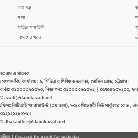
গ্রাম-গঞ্জ
আ
নগর
ন
সাহিত্য সাপ্তাহিকী
স্ব
আমাদের খবর
ক
দকঃ
এম এ মালেক
 ও সম্পাদকীয় কার্যালয়ঃ
৯, সিডিএ বাণিজ্যিক এলাকা, মোমিন রোড, চট্টগ্রাম।
ার্তাঃ
০২৩৩৩৩৬২৩৮০, বিজ্ঞাপনঃ ০২৩৩৩৩৬২৩৮২ | ০১৭৫৫৬০৮২০০, ফ্য
লঃ
azadi@dainikazadi.net
অফিসঃ
বিটিআই প্যারামাউন্ট (৩য় তলা), ৮০/৪ সিদ্ধেশ্বরী নিউ সার্কুলার রোড , ঢ
০২২২২২২৮৫৮২ ।
লঃ
dhakaoffice@dainikazadi.net
 সংরক্ষিত | Powered By Azadi Technologies.