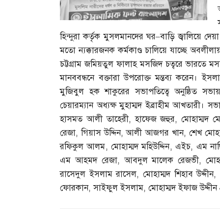
হিন্দুরা কর্তৃক মুসলমানদের ঘর
–
বাড়ি জ্বালিয়ে দেয়া
মতো ন্যক্কারজনক কর্মকাণ্ড চালিয়ে যাচ্ছে অবলীলা
চট্টগ্রাম জমিয়তুল ফালাহ মসজিদ চত্বরে ভারতে ম
মানববন্ধনে বক্তারা উপরোক্ত মন্তব্য করেন। ইসল
মুজিবুল হক শাকুরের সভাপতিত্বে অনুষ্ঠিত সভা
চেয়ারম্যান অধ্যক্ষ মুহাম্মদ ইব্রাহীম আখতারী। সভা
হাসমত আলী তাহেরী
,
হাফেজ জহুর
,
মোহাম্মদ ম
রেজা
,
গিয়াস উদ্দিন
,
আলী আজগর খান
,
শেখ মোহাম
রফিকুল আলম
,
মোহাম্মদ মহিউদ্দিন
,
এইচ
,
এম নাছ
এম আহমদ রেজা
,
আবদুল মালেক রেজভী
,
মোহ
রাসেদুল ইসলাম রাসেল
,
মোহাম্মদ শিহাব উদ্দীন
ফোরকান
,
সাইফুল ইসলাম
,
মোহাম্মদ ইফাজ উদ্দীন প