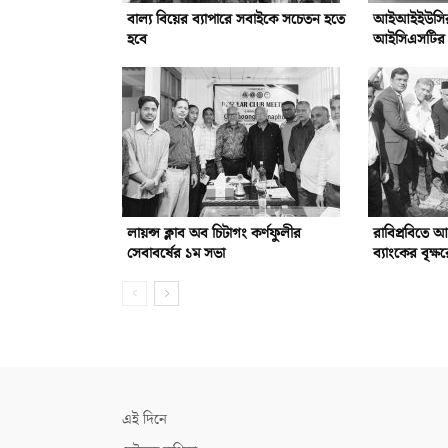
বাল্য বিয়ের ব্যাপারে সবাইকে সচেতন হতে
আইআইইউসির সঙ
হবে
আইসিএসটির সম
লায়ন্স ক্লাব অব চিটাগং কর্ণফুলীর
রাবিপ্রবিতে 
সেবাবর্ষের ১ম সভা
ব্যাংকের বৃক্ষ
এই দিনে