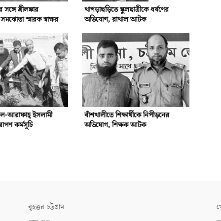
্গে শ্রীলঙ্কার
খাগড়াছড়িতে স্কুলছাত্রীকে ধর্ষণের
ঝোতা স্মারক স্বাক্ষর
অভিযোগ, রাখাল আটক
আল-আরাফাহ্‌ ইসলামী
বাঁশখালীতে শিক্ষার্থীকে নিপীড়নের
রোপণ কর্মসূচি
অভিযোগ, শিক্ষক আটক
বৃহত্তর চট্টগ্রাম
খ