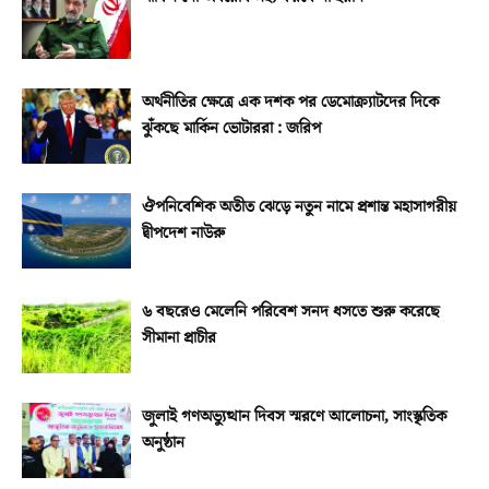
অর্থনীতির ক্ষেত্রে এক দশক পর ডেমোক্র্যাটদের দিকে
ঝুঁকছে মার্কিন ভোটাররা : জরিপ
ঔপনিবেশিক অতীত ঝেড়ে নতুন নামে প্রশান্ত মহাসাগরীয়
দ্বীপদেশ নাউরু
৬ বছরেও মেলেনি পরিবেশ সনদ ধসতে শুরু করেছে
সীমানা প্রাচীর
জুলাই গণঅভ্যুত্থান দিবস স্মরণে আলোচনা, সাংস্কৃতিক
অনুষ্ঠান