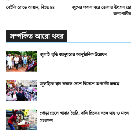
বেইলি রোডে আগুন, নিহত ৪৪
জুমের ফসল ঘরে তোলার উৎসব ম্রো
জনগোষ্ঠীর
সম্পর্কিত আরো খবর
জুলাই স্মৃতি জাদুঘরের আনুষ্ঠানিক উদ্বোধন
জুলাইকে ম্লান করতে দেশে বিদেশে অপচেষ্টা চলছে
পোড়া তেলে খাবার তৈরি, বাসি গ্রিলের সঙ্গে মাছ ও মাংস
সংরক্ষণ